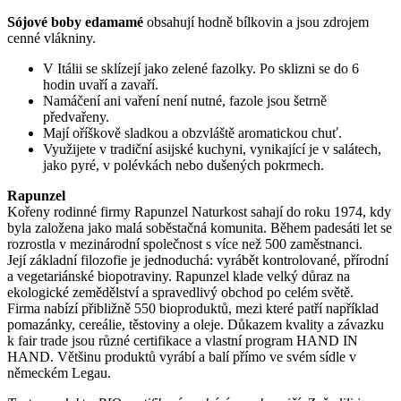
Sójové boby edamamé
obsahují hodně bílkovin a jsou zdrojem
cenné vlákniny.
V Itálii se sklízejí jako zelené fazolky. Po sklizni se do 6
hodin uvaří a zavaří.
Namáčení ani vaření není nutné, fazole jsou šetrně
předvařeny.
Mají oříškově sladkou a obzvláště aromatickou chuť.
Využijete v tradiční asijské kuchyni, vynikající je v salátech,
jako pyré, v polévkách nebo dušených pokrmech.
Rapunzel
Kořeny rodinné firmy Rapunzel Naturkost sahají do roku 1974, kdy
byla založena jako malá soběstačná komunita. Během padesáti let se
rozrostla v mezinárodní společnost s více než 500 zaměstnanci.
Její základní filozofie je jednoduchá: vyrábět kontrolované, přírodní
a vegetariánské biopotraviny. Rapunzel klade velký důraz na
ekologické zemědělství a spravedlivý obchod po celém světě.
Firma nabízí přibližně 550 bioproduktů, mezi které patří například
pomazánky, cereálie, těstoviny a oleje. Důkazem kvality a závazku
k fair trade jsou různé certifikace a vlastní program HAND IN
HAND. Většinu produktů vyrábí a balí přímo ve svém sídle v
německém Legau.