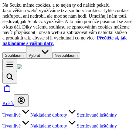
Na Scuku máme cookies, a to nejen ty od našich pekařů
Jako většina webů využíváme tzv. soubory cookies. Tyhle cookies
nekřupou, ani nedrobí, ale moc se nám hodí. Umožňují nám totiž
sledovat, jak Scuk.cz využíváte. A to nám pomůže posunout se zase
o kus dál. Díky vašemu souhlasu se zpracováním cookies můžeme
navíc přizpůsobit i obsah webu a zobrazovat vám nabídku služeb
a produktů tak, abyste si ji vychutnali co nejvíce.
Přečtěte si, jak
nakládáme s vašimi daty.
Souhlasím
Vybrat
Nesouhlasím
Košík
Trvanlivé
Nakládané dobroty
Sterilované luštěniny
Trvanlivé
Nakládané dobroty
Sterilované luštěniny