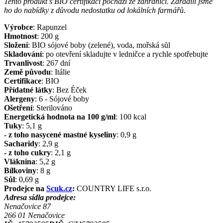
Tento produkt s BIO certifikací pochází ze zahraničí. Zařadili jsme
ho do nabídky z důvodu nedostatku od lokálních farmářů.
Výrobce
:
Rapunzel
Hmotnost
:
200
g
Složení
:
BIO sójové boby (zelené), voda, mořská sůl
Skladování
:
po otevření skladujte v ledničce a rychle spotřebujte
Trvanlivost
:
267 dní
Země původu
:
Itálie
Certifikace
:
BIO
Přídatné látky
:
Bez Éček
Alergeny
:
6 - Sójové boby
Ošetření
:
Sterilováno
Energetická hodnota na 100 g/ml
:
100
kcal
Tuky
:
5,1
g
- z toho nasycené mastné kyseliny
:
0,9
g
Sacharidy
:
2,9
g
- z toho cukry
:
2,1
g
Vláknina
:
5,2
g
Bílkoviny
:
8
g
Sůl
:
0,69
g
Prodejce na
Scuk.cz
:
COUNTRY LIFE s.r.o.
Adresa sídla prodejce:
Nenačovice 87
266 01
Nenačovice