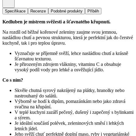
Specifikace
Recenze
Podobné produkty
Příběh
Kedluben je mistrem svěžesti a šťavnatého křupnutí.
Na rozdíl od běžné kořenové zeleniny zaujme svou jemnou,
nasládlou chutí a pevnou strukturou, která je perfektní jak do čerstvé
kuchyně, tak i pro teplou úpravu.
Vyznačuje se příjemně svěží, lehce nasládlou chutí a krásně
šťavnatou texturou.
Je přirozeným zdrojem vlákniny, vitaminu C a obsahuje
vysoký podíl vody pro lehké a osvěžující jídlo.
Co s ním?
Skvěle chutná syrový nakrájený na plátky, hranolky nebo
nastrouhaný do salátů.
Výborně se hodí k dipům, pomazánkám nebo jako zdravá
svačina na křupání.
V teplé kuchyni zazáří pečený, dušený i zapečený s bylinkami
a sýrem.
Je ideální součástí polévek, zeleninových směsí i lehkých
letních jídel.
Jeho svěží chuť perfektně doplní maso, ryby i vegetariánské