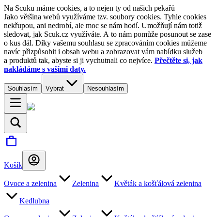
Na Scuku máme cookies, a to nejen ty od našich pekařů
Jako většina webů využíváme tzv. soubory cookies. Tyhle cookies
nekřupou, ani nedrobí, ale moc se nám hodí. Umožňují nám totiž
sledovat, jak Scuk.cz využíváte. A to nám pomůže posunout se zase
o kus dál. Díky vašemu souhlasu se zpracováním cookies můžeme
navíc přizpůsobit i obsah webu a zobrazovat vám nabídku služeb
a produktů tak, abyste si ji vychutnali co nejvíce.
Přečtěte si, jak
nakládáme s vašimi daty.
Souhlasím
Vybrat
Nesouhlasím
Košík
Ovoce a zelenina
Zelenina
Květák a košťálová zelenina
Kedlubna