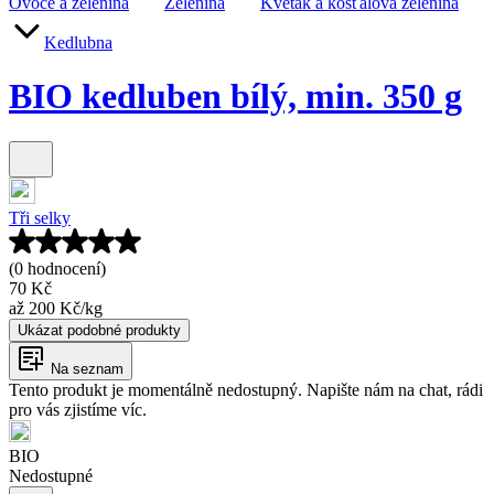
Ovoce a zelenina
Zelenina
Květák a košťálová zelenina
Kedlubna
BIO kedluben bílý, min. 350 g
Tři selky
(0 hodnocení)
70 Kč
až
200 Kč
/
kg
Ukázat podobné produkty
Na seznam
Tento produkt je momentálně nedostupný. Napište nám na chat, rádi
pro vás zjistíme víc.
BIO
Nedostupné