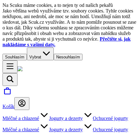
Na Scuku máme cookies, a to nejen ty od našich pekařů
Jako většina webů využíváme tzv. soubory cookies. Tyhle cookies
nekřupou, ani nedrobí, ale moc se nám hodí. Umožňují nám totiž
sledovat, jak Scuk.cz využíváte. A to nám pomůže posunout se zase
o kus dál. Díky vašemu souhlasu se zpracováním cookies můžeme
navíc přizpůsobit i obsah webu a zobrazovat vám nabídku služeb
a produktů tak, abyste si ji vychutnali co nejvíce.
Přečtěte si, jak
nakládáme s vašimi daty.
Souhlasím
Vybrat
Nesouhlasím
Košík
Mléčné a chlazené
Jogurty a dezerty
Ochucené jogurty
Mléčné a chlazené
Jogurty a dezerty
Ochucené jogurty