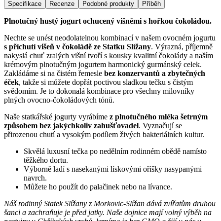
Specifikace
Recenze
Podobné produkty
Příběh
Plnotučný hustý jogurt ochucený višněmi s hořkou čokoládou.
Nechte se unést neodolatelnou kombinací v našem ovocném jogurtu
s příchutí višeň v čokoládě ze Statku Slížany
. Výrazná, příjemně
nakyslá chuť zralých višní tvoří s kousky kvalitní čokolády a naším
krémovým plnotučným jogurtem harmonický gurmánský celek.
Zakládáme si na čistém řemesle
bez konzervantů a zbytečných
éček
, takže si můžete dopřát poctivou sladkou tečku s čistým
svědomím. Je to dokonalá kombinace pro všechny milovníky
plných ovocno-čokoládových tónů.
Naše statkářské jogurty vyrábíme
z plnotučného mléka šetrným
způsobem bez jakýchkoliv zahušťovadel
. Vyznačují se
přirozenou chutí a vysokým podílem živých bakteriálních kultur.
Skvělá luxusní tečka po nedělním rodinném obědě namísto
těžkého dortu.
Výborně ladí s nasekanými lískovými oříšky nasypanými
navrch.
Můžete ho použít do palačinek nebo na lívance.
Náš rodinný Statek Slížany z Morkovic-Slížan dává zvířatům druhou
šanci a zachraňuje je před jatky. Naše dojnice mají volný výběh na