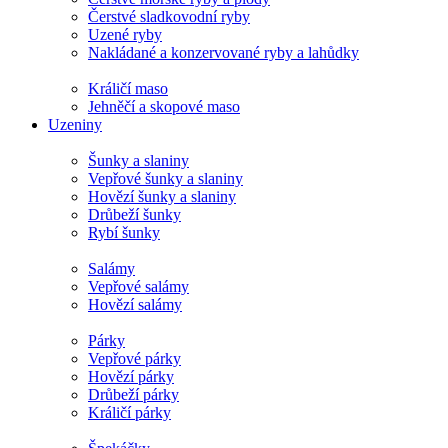
Čerstvé sladkovodní ryby
Uzené ryby
Nakládané a konzervované ryby a lahůdky
Králičí maso
Jehněčí a skopové maso
Uzeniny
Šunky a slaniny
Vepřové šunky a slaniny
Hovězí šunky a slaniny
Drůbeží šunky
Rybí šunky
Salámy
Vepřové salámy
Hovězí salámy
Párky
Vepřové párky
Hovězí párky
Drůbeží párky
Králičí párky