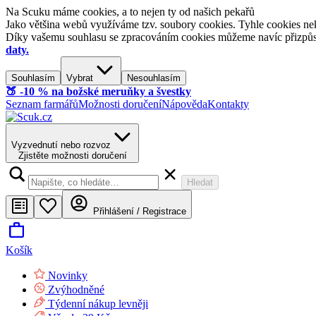
Na Scuku máme cookies, a to nejen ty od našich pekařů
Jako většina webů využíváme tzv. soubory cookies. Tyhle cookies nek
Díky vašemu souhlasu se zpracováním cookies můžeme navíc přizpůsobi
daty.
Souhlasím
Vybrat
Nesouhlasím
🍑​ -10 % na božské meruňky a švestky
Seznam farmářů
Možnosti doručení
Nápověda
Kontakty
Vyzvednutí nebo rozvoz
Zjistěte možnosti doručení
Hledat
Přihlášení / Registrace
Košík
Novinky
Zvýhodněné
Týdenní nákup levněji