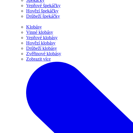
Špekáčky
Vepřové špekáčky
Hovězí špekáčky
Drůbeží špekáčky
Klobásy
Vinné klobásy
Vepřové klobásy
Hovězí klobásy
Drůbeží klobásy
Zvěřinové klobásy
Zobrazit více