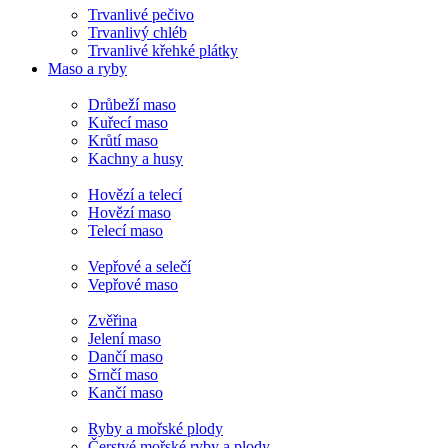
Trvanlivé pečivo
Trvanlivý chléb
Trvanlivé křehké plátky
Maso a ryby
Drůbeží maso
Kuřecí maso
Krůtí maso
Kachny a husy
Hovězí a telecí
Hovězí maso
Telecí maso
Vepřové a selečí
Vepřové maso
Zvěřina
Jelení maso
Dančí maso
Srnčí maso
Kančí maso
Ryby a mořské plody
Čerstvé mořské ryby a plody