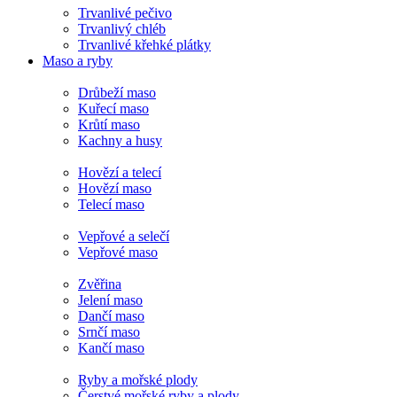
Trvanlivé pečivo
Trvanlivý chléb
Trvanlivé křehké plátky
Maso a ryby
Drůbeží maso
Kuřecí maso
Krůtí maso
Kachny a husy
Hovězí a telecí
Hovězí maso
Telecí maso
Vepřové a selečí
Vepřové maso
Zvěřina
Jelení maso
Dančí maso
Srnčí maso
Kančí maso
Ryby a mořské plody
Čerstvé mořské ryby a plody