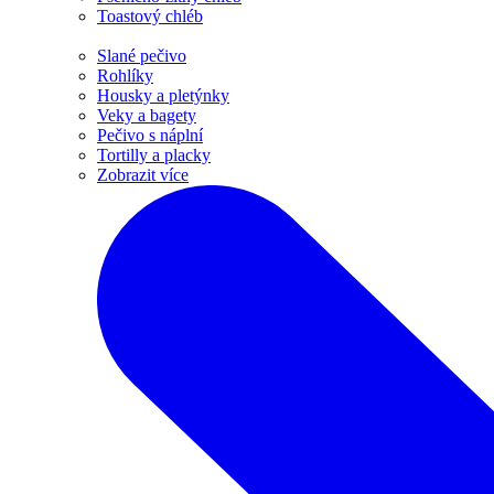
Toastový chléb
Slané pečivo
Rohlíky
Housky a pletýnky
Veky a bagety
Pečivo s náplní
Tortilly a placky
Zobrazit více