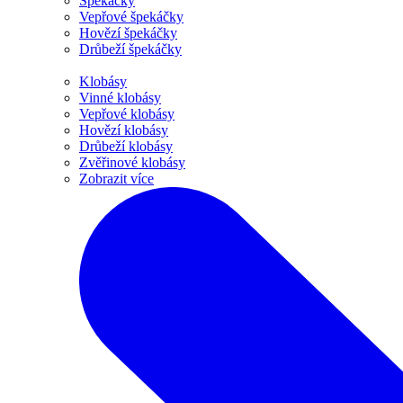
Špekáčky
Vepřové špekáčky
Hovězí špekáčky
Drůbeží špekáčky
Klobásy
Vinné klobásy
Vepřové klobásy
Hovězí klobásy
Drůbeží klobásy
Zvěřinové klobásy
Zobrazit více