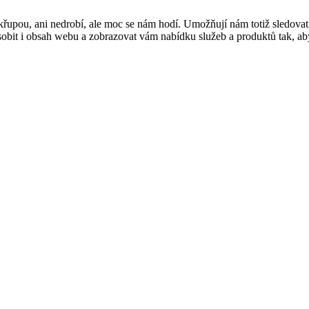
řupou, ani nedrobí, ale moc se nám hodí. Umožňují nám totiž sledovat
t i obsah webu a zobrazovat vám nabídku služeb a produktů tak, abyst