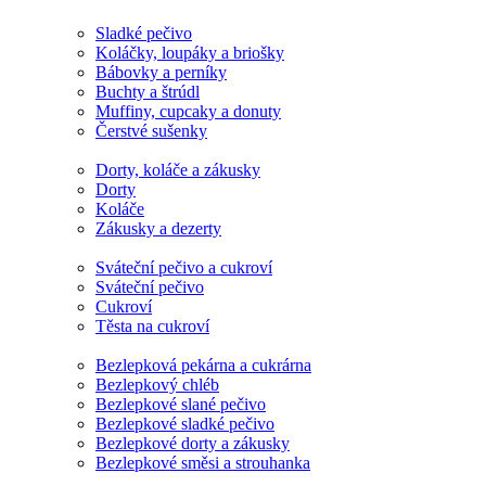
Sladké pečivo
Koláčky, loupáky a briošky
Bábovky a perníky
Buchty a štrúdl
Muffiny, cupcaky a donuty
Čerstvé sušenky
Dorty, koláče a zákusky
Dorty
Koláče
Zákusky a dezerty
Sváteční pečivo a cukroví
Sváteční pečivo
Cukroví
Těsta na cukroví
Bezlepková pekárna a cukrárna
Bezlepkový chléb
Bezlepkové slané pečivo
Bezlepkové sladké pečivo
Bezlepkové dorty a zákusky
Bezlepkové směsi a strouhanka