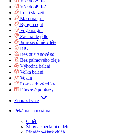
Vše do 29 Kč
Vše do 49 Kč
Letní sklizeň
Maso na gril
Ryby na gril
Vege na gril
Zachraňte jídlo
Jíme sezónně v létě
BIO
Bez dusitanové soli
Bez palmového oleje
Výhodná balení
Velká balení
Vegan
Low carb výrobky
Dárkové poukazy
Zobrazit více
Pekárna a cukrárna
Chléb
Žitný a speciální chléb
Pšenično-žitný chléb