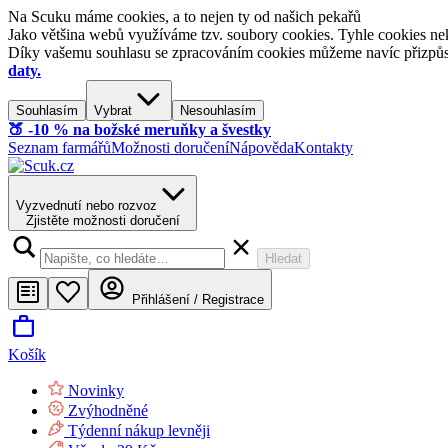
Na Scuku máme cookies, a to nejen ty od našich pekařů
Jako většina webů využíváme tzv. soubory cookies. Tyhle cookies nek
Díky vašemu souhlasu se zpracováním cookies můžeme navíc přizpůsobi
daty.
Souhlasím
Vybrat
Nesouhlasím
🍑​ -10 % na božské meruňky a švestky
Seznam farmářů
Možnosti doručení
Nápověda
Kontakty
Vyzvednutí nebo rozvoz
Zjistěte možnosti doručení
Hledat
Přihlášení / Registrace
Košík
Novinky
Zvýhodněné
Týdenní nákup levněji