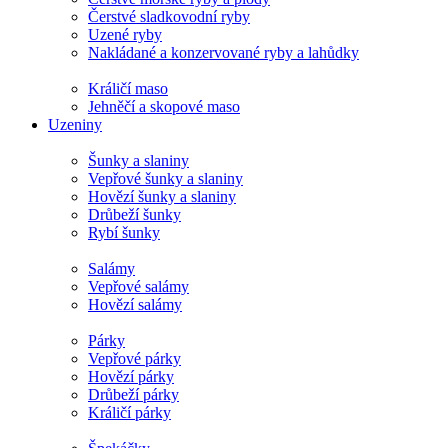
Čerstvé sladkovodní ryby
Uzené ryby
Nakládané a konzervované ryby a lahůdky
Králičí maso
Jehněčí a skopové maso
Uzeniny
Šunky a slaniny
Vepřové šunky a slaniny
Hovězí šunky a slaniny
Drůbeží šunky
Rybí šunky
Salámy
Vepřové salámy
Hovězí salámy
Párky
Vepřové párky
Hovězí párky
Drůbeží párky
Králičí párky