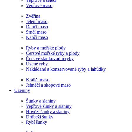
Vepřové a selečí
Vepřové maso
Zvěřina
Jelení maso
Dančí maso
Srnčí maso
Kančí maso
Ryby a mořské plody
Čerstvé mořské ryby a plody
Čerstvé sladkovodní ryby
Uzené ryby
Nakládané a konzervované ryby a lahůdky
Králičí maso
Jehněčí a skopové maso
Uzeniny
Šunky a slaniny
Vepřové šunky a slaniny
Hovězí šunky a slaniny
Drůbeží šunky
Rybí šunky