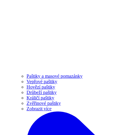
Paštiky a masové pomazánky
Vepřové paštiky
Hovězí paštiky
Drůbeží paštiky
Králičí paštiky
Zvěřinové paštiky
Zobrazit více