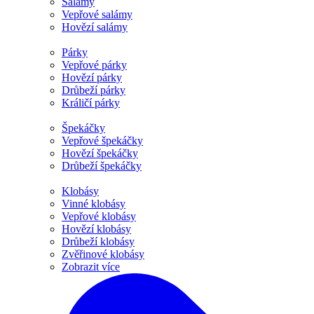
Salámy
Vepřové salámy
Hovězí salámy
Párky
Vepřové párky
Hovězí párky
Drůbeží párky
Králičí párky
Špekáčky
Vepřové špekáčky
Hovězí špekáčky
Drůbeží špekáčky
Klobásy
Vinné klobásy
Vepřové klobásy
Hovězí klobásy
Drůbeží klobásy
Zvěřinové klobásy
Zobrazit více