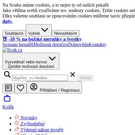
Na Scuku máme cookies, a to nejen ty od našich pekařů
Jako většina webů využíváme tzv. soubory cookies. Tyhle cookies nek
Díky vašemu souhlasu se zpracováním cookies můžeme navíc přizpůsobi
daty.
Souhlasím
Vybrat
Nesouhlasím
🍑​ -10 % na božské meruňky a švestky
Seznam farmářů
Možnosti doručení
Nápověda
Kontakty
Vyzvednutí nebo rozvoz
Zjistěte možnosti doručení
Hledat
Přihlášení / Registrace
Košík
Novinky
Zvýhodněné
Týdenní nákup levněji