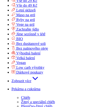
Vše do 29 Kč
Vše do 49 Kč
Letní sklizeň
Maso na gril
Ryby na gril
Vege na gril
Zachraňte jídlo
Jíme sezónně v létě
BIO
Bez dusitanové soli
Bez palmového oleje
Výhodná balení
Velká balení
Vegan
Low carb výrobky
Dárkové poukazy
Zobrazit více
Pekárna a cukrárna
Chléb
Žitný a speciální chléb
Pšenično-žitný chléb