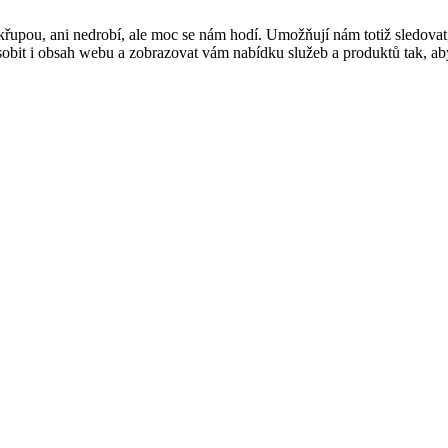
řupou, ani nedrobí, ale moc se nám hodí. Umožňují nám totiž sledovat
t i obsah webu a zobrazovat vám nabídku služeb a produktů tak, abyst