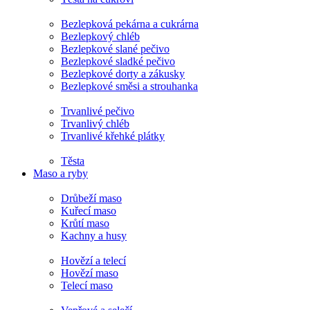
Bezlepková pekárna a cukrárna
Bezlepkový chléb
Bezlepkové slané pečivo
Bezlepkové sladké pečivo
Bezlepkové dorty a zákusky
Bezlepkové směsi a strouhanka
Trvanlivé pečivo
Trvanlivý chléb
Trvanlivé křehké plátky
Těsta
Maso a ryby
Drůbeží maso
Kuřecí maso
Krůtí maso
Kachny a husy
Hovězí a telecí
Hovězí maso
Telecí maso