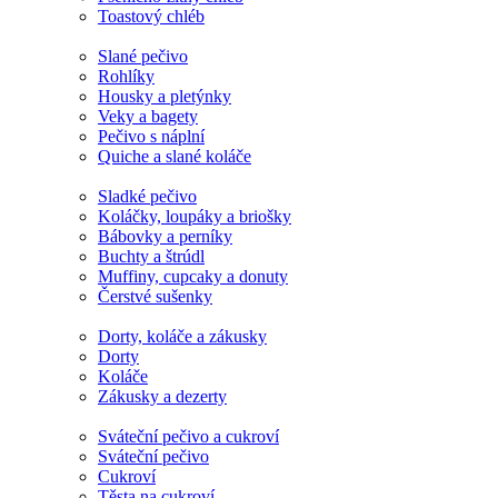
Toastový chléb
Slané pečivo
Rohlíky
Housky a pletýnky
Veky a bagety
Pečivo s náplní
Quiche a slané koláče
Sladké pečivo
Koláčky, loupáky a briošky
Bábovky a perníky
Buchty a štrúdl
Muffiny, cupcaky a donuty
Čerstvé sušenky
Dorty, koláče a zákusky
Dorty
Koláče
Zákusky a dezerty
Sváteční pečivo a cukroví
Sváteční pečivo
Cukroví
Těsta na cukroví