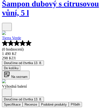
Šampon dubový s citrusovou
vůní, 5 l
Tierra Verde
(0 hodnocení)
1 490 Kč
298 Kč
/
l
Doručíme od čtvrtka 13. 8.
Do košíku
Na seznam
Výhodná balení
Doručíme od čtvrtka 13. 8.
Specifikace
Recenze
Podobné produkty
Příběh