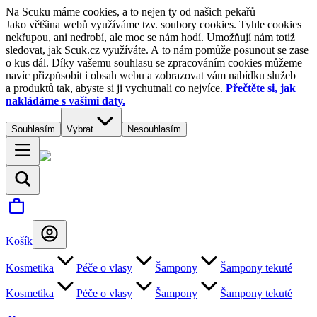
Na Scuku máme cookies, a to nejen ty od našich pekařů
Jako většina webů využíváme tzv. soubory cookies. Tyhle cookies
nekřupou, ani nedrobí, ale moc se nám hodí. Umožňují nám totiž
sledovat, jak Scuk.cz využíváte. A to nám pomůže posunout se zase
o kus dál. Díky vašemu souhlasu se zpracováním cookies můžeme
navíc přizpůsobit i obsah webu a zobrazovat vám nabídku služeb
a produktů tak, abyste si ji vychutnali co nejvíce.
Přečtěte si, jak
nakládáme s vašimi daty.
Souhlasím
Vybrat
Nesouhlasím
Košík
Kosmetika
Péče o vlasy
Šampony
Šampony tekuté
Kosmetika
Péče o vlasy
Šampony
Šampony tekuté