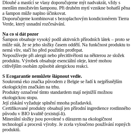
Dlouhé a mastící se vlasy doporučujeme mýt nadvakrát, vždy s
menším množstvím šamponu. Při druhém mytí vznikne bohatší pěna
a šampon může naplno účinkovat.
Doporučujeme kombinovat s bezoplachovým kondicionérem Tierra
Verde, který usnadní rozčesávání.
Na co si dát pozor
Šampon obsahuje vysoký podíl aktivních přírodních látek – proto se
může stát, že se jeho složky časem oddělí. Na funkčnost produktu to
nemá vliv, stačí ho před použitím protřepat.
Nepoužívejte při alergii nebo přecitlivělosti na některou ze složek
produktu. Výrobek obsahuje esenciální oleje, které mohou
citlivějším osobám způsobit alergickou reakci.
S Ecogarantie nemůžete šlápnout vedle.
Soukromá eko značka původem z Belgie se řadí k nejpřísnějším
ekologickým značkám na trhu.
Produkty označené tímto standardem mají nejnižší možnou
ekologickou stopu.
Její získání vyžaduje splnění mnoha požadavků.
Certifikované produkty obsahují jen přírodní ingredience rostlinného
původu v BIO kvalitě (existují-li).
Minerální složky jsou povolené s důrazem na ekologičnost
technologií a procesů výroby. Je zcela vyloučeno používání ropných
produktů.