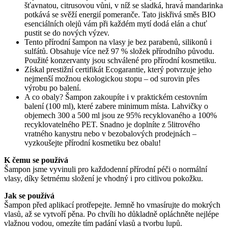
šťavnatou, citrusovou vůni, v níž se sladká, hravá mandarinka
potkává se svěží energií pomeranče. Tato jiskřivá směs BIO
esenciálních olejů vám při každém mytí dodá elán a chuť
pustit se do nových výzev.
Tento přírodní šampon na vlasy je bez parabenů, silikonů i
sulfátů. Obsahuje více než 97 % složek přírodního původu.
Použité konzervanty jsou schválené pro přírodní kosmetiku.
Získal prestižní certifikát Ecogarantie, který potvrzuje jeho
nejmenší možnou ekologickou stopu – od surovin přes
výrobu po balení.
A co obaly? Šampon zakoupíte i v praktickém cestovním
balení (100 ml), které zabere minimum místa. Lahvičky o
objemech 300 a 500 ml jsou ze 95% recyklovaného a 100%
recyklovatelného PET. Snadno je doplníte z 5litrového
vratného kanystru nebo v bezobalových prodejnách –
vyzkoušejte přírodní kosmetiku bez obalu!
K čemu se používá
Šampon jsme vyvinuli pro každodenní přírodní péči o normální
vlasy, díky šetrnému složení je vhodný i pro citlivou pokožku.
Jak se používá
Šampon před aplikací protřepejte. Jemně ho vmasírujte do mokrých
vlasů, až se vytvoří pěna. Po chvíli ho důkladně opláchněte nejlépe
vlažnou vodou, omezíte tím padání vlasů a tvorbu lupů.