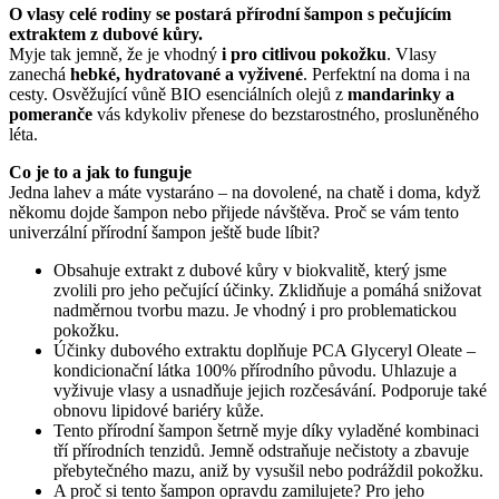
O vlasy celé rodiny se postará přírodní šampon s pečujícím
extraktem z dubové kůry.
Myje tak jemně, že je vhodný
i pro citlivou pokožku
. Vlasy
zanechá
hebké, hydratované a vyživené
. Perfektní na doma i na
cesty. Osvěžující vůně BIO esenciálních olejů z
mandarinky a
pomeranče
vás kdykoliv přenese do bezstarostného, prosluněného
léta.
Co je to a jak to funguje
Jedna lahev a máte vystaráno – na dovolené, na chatě i doma, když
někomu dojde šampon nebo přijede návštěva. Proč se vám tento
univerzální přírodní šampon ještě bude líbit?
Obsahuje extrakt z dubové kůry v biokvalitě, který jsme
zvolili pro jeho pečující účinky. Zklidňuje a pomáhá snižovat
nadměrnou tvorbu mazu. Je vhodný i pro problematickou
pokožku.
Účinky dubového extraktu doplňuje PCA Glyceryl Oleate –
kondicionační látka 100% přírodního původu. Uhlazuje a
vyživuje vlasy a usnadňuje jejich rozčesávání. Podporuje také
obnovu lipidové bariéry kůže.
Tento přírodní šampon šetrně myje díky vyladěné kombinaci
tří přírodních tenzidů. Jemně odstraňuje nečistoty a zbavuje
přebytečného mazu, aniž by vysušil nebo podráždil pokožku.
A proč si tento šampon opravdu zamilujete? Pro jeho