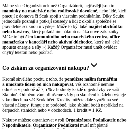
Máme více Organizátorek než Organizátorů, nejčastěji jsou to
maminky na mateřské nebo rodičovské dovolené
, nebo lidé, kteří
pracují z domova či Scuk spojí s vlastním podnikáním. Díky Scuku
jednoduše poznají a potkají sousedy a lidi z okolí a společně se
pravidelně scuknou u výdeje. Může to být také
majitel obchůdku
nebo kavárny
, který pořádáním nákupů naláká nové zákazníky.
Může to být
člen komunitního nebo mateřského centra, office
manažerka v kanceláři nebo aktivní důchodce
, který má ještě
spoustu energie a síly :-) Každý Organizátor musí umět ovládat
chytrý telefon nebo počítač.
Co získám za organizování nákupu?
Kromě skvělého pocitu z toho, že
pomůžete našim farmářům
a umožníte lidem od nich nakupovat
, vás rozhodně nemine
odměna v podobě až 7,5 % z hodnoty každé objednávky ve vaší
Skupině. Odměnu vám připíšeme vždy po skončení každého výdeje
v kreditech na váš Scuk účet. Kredity můžete dále využít na své
vlastní nákupy, funguje to podobně, jako sbírání bodů například na
čerpacích stanicích nebo v obchodech. 1 kredit = 1 Kč.
Nákupy můžete organizovat v roli
Organizátora Podnikatele nebo
Nepodnikatele
.
Organizátor Podnikatel
musí mít platné