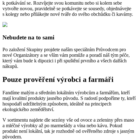
k potkávání se. Rozvíjejte svou komunitu nebo si kolem sebe
vytvořte novou, pravidelně se potkávejte se sousedy, objednávejte
s kolegy nebo přilákejte nové tváře do svého obchůdku či kavárny.
Nebudete na to sami
Po založení Skupiny projdete naším speciálním Průvodcem pro
nové Organizátory a se vším vám pomůže a poradí náš tým péče,
který vám bude k dipozici i při spuštění prvního a všech dalších
nákupů.
Pouze prověření výrobci a farmáři
Fandíme malým a středním lokálním výrobcům a farmářům, kteří
mají kvalitní produkty jasného původu. S radostí podpoříme ty, kteří
hospodaří udržitelným způsobem, ideálně na principech
ekologického zemědělství.
V sortimentu najdete dle sezóny vše od ovoce a zeleniny přes maso
a mléčné výrobky až po marmelády a vína nebo kávu. Pokud
produkt není lokální, tak je rozhodně od ověřeného zdroje s jasným
původem.