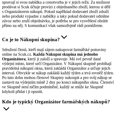
spravují si svou nabídku a cenotvorba je v jejich režii. Za možnost
prodávat si Scuk účtuje provizi z objednaného zboží, kterou si dělí
s Organizátorem nákupů. Pokud například dodavatel zboží zdraží
nebo produkt vypadne z nabídky a taky pokud dodavatel odmítne
závoz nebo zruší objednávku, je potřeba se pro vysvětlení obrátit
přímo na něj. S komunikací však samozřejmě rádi pomůžeme.
Co je to Nákupní skupina?
Sdružení členů, kteří mají zájem nakupovat farmářské potraviny
online na Scuk.cz.
Každá Nákupní skupina má jednoho
Organizátora
, který ji založí a spravuje. Má své pevně dané
výdejní místo, které určí Organizátor. V Nákupní skupině probíhají
pravidelná nákupní okna, která zakládá Organizátor a určuje jejich
interval. Obvykle se nákup zakládá každý týden a trvá rovněž týden.
Po tuto dobu mohou členové Skupiny nakoupit a pro svůj nákup se
zastavit na výdejním místě 2 dny po konci nákupního okna. Členství
ve Skupině není ničím podmíněné, každý se může ke Skupině
kdykoli přidat i ji opustit.
Kdo je typický Organizátor farmářských nákupů?