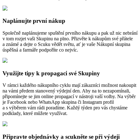
Naplánujte první nákup
Společně naplánujeme spuštění prvního nákupu a pak už nic nebrání
v tom rozjet vaši Skupinu na plno. Přizvěte k nákupům své přátele
a známé a dejte o Scuku vědět světu, ať je vaše Nákupní skupina
úspěšná a farmáře podpoříte co nejvíc.
Využijte tipy k propagaci své Skupiny
V rámci každého nákupního cyklu mají zákazníci možnost nakoupit
na vámi předem stanovený výdejní den. Aby na to nezapomínali,
připomínejte se jim online propagací v nástroji vaší volby. Na výběr
je Facebook nebo WhatsApp skupina či Instagram profil
a s výběrem vám rádi poradíme. Každý týden pro vás chystáme
podklady, které můžete využívat.
Připravte objednávky a scukněte se při výdeji