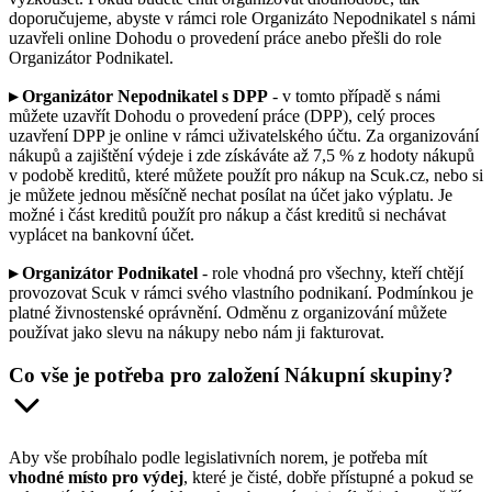
doporučujeme, abyste v rámci role Organizáto Nepodnikatel s námi
uzavřeli online Dohodu o provedení práce anebo přešli do role
Organizátor Podnikatel.
▸ Organizátor Nepodnikatel s DPP
- v tomto případě s námi
můžete uzavřít Dohodu o provedení práce (DPP), celý proces
uzavření DPP je online v rámci uživatelského účtu. Za organizování
nákupů a zajištění výdeje i zde získáváte až 7,5 % z hodoty nákupů
v podobě kreditů, které můžete použít pro nákup na Scuk.cz, nebo si
je můžete jednou měsíčně nechat posílat na účet jako výplatu. Je
možné i část kreditů použít pro nákup a část kreditů si nechávat
vyplácet na bankovní účet.
▸ Organizátor Podnikatel
- role vhodná pro všechny, kteří chtějí
provozovat Scuk v rámci svého vlastního podnikaní. Podmínkou je
platné živnostenské oprávnění. Odměnu z organizování můžete
používat jako slevu na nákupy nebo nám ji fakturovat.
Co vše je potřeba pro založení Nákupní skupiny?
Aby vše probíhalo podle legislativních norem, je potřeba mít
vhodné místo pro výdej
, které je čisté, dobře přístupné a pokud se