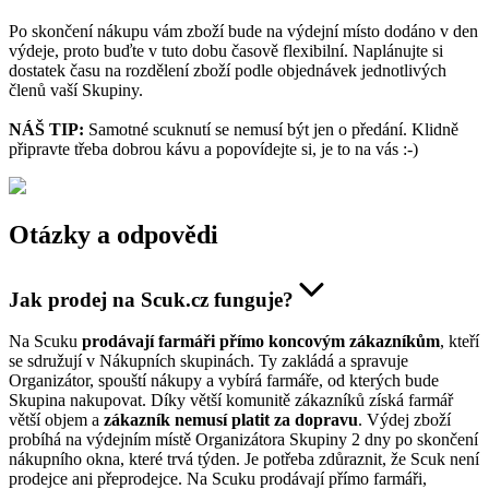
Po skončení nákupu vám zboží bude na výdejní místo dodáno v den
výdeje, proto buďte v tuto dobu časově flexibilní. Naplánujte si
dostatek času na rozdělení zboží podle objednávek jednotlivých
členů vaší Skupiny.
NÁŠ TIP:
Samotné scuknutí se nemusí být jen o předání. Klidně
připravte třeba dobrou kávu a popovídejte si, je to na vás :-)
Otázky a odpovědi
Jak prodej na Scuk.cz funguje?
Na Scuku
prodávají farmáři přímo koncovým zákazníkům
, kteří
se sdružují v Nákupních skupinách. Ty zakládá a spravuje
Organizátor, spouští nákupy a vybírá farmáře, od kterých bude
Skupina nakupovat. Díky větší komunitě zákazníků získá farmář
větší objem a
zákazník nemusí platit za dopravu
. Výdej zboží
probíhá na výdejním místě Organizátora Skupiny 2 dny po skončení
nákupního okna, které trvá týden. Je potřeba zdůraznit, že Scuk není
prodejce ani přeprodejce. Na Scuku prodávají přímo farmáři,