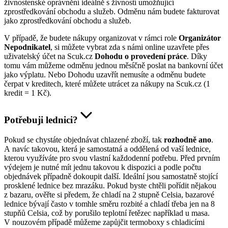
živnostenské oprávnění ideálně s živností umožňující
zprostředkování obchodu a služeb. Odměnu nám budete fakturovat
jako zprostředkování obchodu a služeb.
V případě, že budete nákupy organizovat v rámci role
Organizátor
Nepodnikatel
, si můžete vybrat zda s námi online uzavřete přes
uživatelský účet na Scuk.cz
Dohodu o provedení práce
. Díky
tomu vám můžeme odměnu jednou měsíčně poslat na bankovní účet
jako výplatu. Nebo Dohodu uzavřít nemusíte a odměnu budete
čerpat v kreditech, které můžete utrácet za nákupy na Scuk.cz (1
kredit = 1 Kč).
Potřebuji lednici?
Pokud se chystáte objednávat chlazené zboží, tak
rozhodně ano
.
A navíc takovou, která je samostatná a oddělená od vaší lednice,
kterou využíváte pro svou vlastní každodenní potřebu. Před prvním
výdejem je nutné mít jednu takovou k dispozici a podle počtu
objednávek případně dokoupit další. Ideální jsou samostatně stojící
prosklené lednice bez mrazáku. Pokud byste chtěli pořídit nějakou
z bazaru, ověřte si předem, že chladí na 2 stupně Celsia, bazarové
lednice bývají často v tomhle směru rozbité a chladí třeba jen na 8
stupňů Celsia, což by porušilo teplotní řetězec například u masa.
V nouzovém případě můžeme zapůjčit termoboxy s chladicími