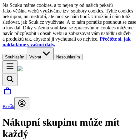
Na Scuku máme cookies, a to nejen ty od našich pekařů
Jako většina webů využíváme tzv. soubory cookies. Tyhle cookies
nekřupou, ani nedrobí, ale moc se nám hodí. Umožňují nám totiž
sledovat, jak Scuk.cz využíváte. A to nám pomůže posunout se zase
o kus dál. Díky vašemu souhlasu se zpracováním cookies můžeme
navíc přizpůsobit i obsah webu a zobrazovat vám nabídku služeb
a produktů tak, abyste si ji vychutnali co nejvíce.
Přečtěte si, jak
nakládáme s vašimi daty.
Souhlasím
Vybrat
Nesouhlasím
Košík
Nákupní skupinu může mít
každý