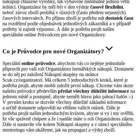
nakupují chlazené výrobky, tak vybavené minimálně jednou větší
lednicí. Organizátor by měl být v den výdeje
časově flexibilní
,
neboť závoz zboží probíhá v různých (často předem nejasných)
časových intervalech. Po příjmu zboží je potřeba mít
dostatek času
na rozdělení podle objednávek jednotlivých zákazníků a v případě
potřeby si zajistit výpomoc. A dále je potřeba projít naším
speciálním online Průvodcem pro nové Organizátory.
Co je Průvodce pro nové Organizátory?
Speciální
online průvodce
, abychom vás co nejlépe jednoduše
připravili pro vaši roli Organizátora farmářských nákupů. Dostanete
se do něj po založení Nákupní skupiny na stránce
Scuk.cz/organizatori. Má celkem 5 jednoduchých kroků, které je
potřeba projít, abyste mohli založit první nákup. Chceme vám skrze
našeho průvodce především
předat všechny důležité informace
na
jednom místě a postupně, abyste neměli hlavu jako pátrací balón :-)
V prvním kroku se dozvíte všechny důležité základní informace
a určitě dostanete odpovědi na většinu vašich otázek. Dále je
potřeba projít naším jednoduchým kvízem, abyste si vy i my ověřili,
že vše správně chápete a že i nadále máte o roli Organizátora zájem.
Dále si nastavíte vše kolem Nákupní skupiny a v rámci speciálního
mentoringu vám ukážeme, jak na propagaci a výdej zboží.