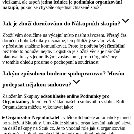
vložkami, ale aspoň
jedna lednice je podmínka organizování
nákupů
, pokud se chystáte objednat chlazené zboží.
Jak je zboží doručováno do Nákupních skupin?
Zboží vám doručíme na výdejní místo naším závozem. Přesný čas
doručení bohužel nikdy neznáme, ten přibližný se vám však
v předstihu snažíme komunikovat. Proto je potřeba
být flexibilní
,
bez toho to bohužel nejde. Logistika je složitá věc a je náročné
plánovat trasy s jednotlivými zastávkami, proto Organizátory
v tomhle ohledu prosíme o pochopení a soudržnost.
Jakým způsobem budeme spolupracovat? Musím
podepsat nějakou smlouvu?
Založením Skupiny
odsouhlasíte online Podmínky pro
Organizátory
, které tvoří základ našeho smluvního vztahu. Roli
Organizátora můžete vykonávat jako:
▸ Organizátor Nepodnikatel
- v této roli budete automaticky ihned
po založení Skupiny. Umožňuje sbírat za organizování nákupů slevu
na další nákupy na Scuk.cz. Je to vhodná role jak si organizování
vyzkoušet. Pokud budete chtít organizovat dlouhodobě, tak