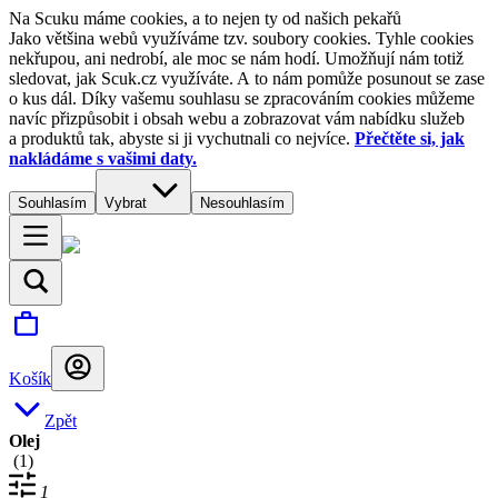
Na Scuku máme cookies, a to nejen ty od našich pekařů
Jako většina webů využíváme tzv. soubory cookies. Tyhle cookies
nekřupou, ani nedrobí, ale moc se nám hodí. Umožňují nám totiž
sledovat, jak Scuk.cz využíváte. A to nám pomůže posunout se zase
o kus dál. Díky vašemu souhlasu se zpracováním cookies můžeme
navíc přizpůsobit i obsah webu a zobrazovat vám nabídku služeb
a produktů tak, abyste si ji vychutnali co nejvíce.
Přečtěte si, jak
nakládáme s vašimi daty.
Souhlasím
Vybrat
Nesouhlasím
Košík
Zpět
Olej
(
1
)
1