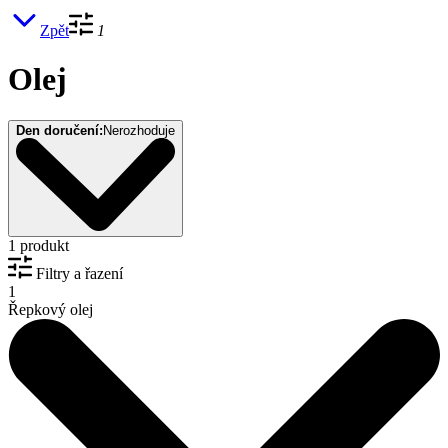
Zpět
1
Olej
Den doručení:
Nerozhoduje
1 produkt
Filtry a řazení
1
Řepkový olej