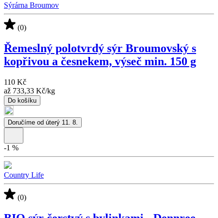
Sýrárna Broumov
(0)
Řemeslný polotvrdý sýr Broumovský s
kopřivou a česnekem, výseč min. 150 g
110 Kč
až
733,33 Kč
/
kg
Do košíku
Doručíme od úterý 11. 8.
-
1
%
Country Life
(0)
BIO sýr čerstvý s bylinkami - Dennree,