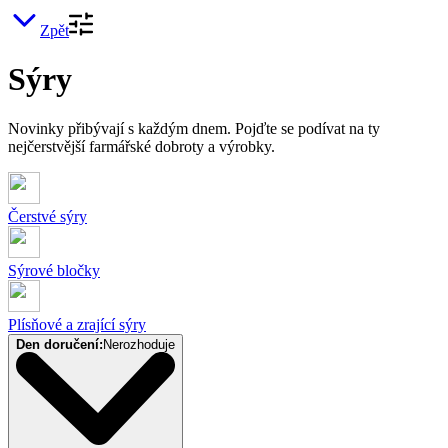
Zpět
Sýry
Novinky přibývají s každým dnem. Pojďte se podívat na ty
nejčerstvější farmářské dobroty a výrobky.
Čerstvé sýry
Sýrové bločky
Plísňové a zrající sýry
Den doručení:
Nerozhoduje