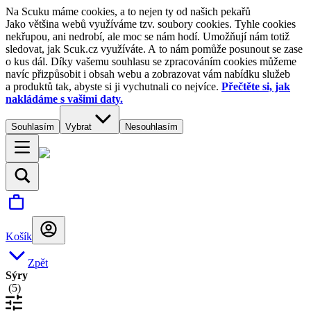
Na Scuku máme cookies, a to nejen ty od našich pekařů
Jako většina webů využíváme tzv. soubory cookies. Tyhle cookies
nekřupou, ani nedrobí, ale moc se nám hodí. Umožňují nám totiž
sledovat, jak Scuk.cz využíváte. A to nám pomůže posunout se zase
o kus dál. Díky vašemu souhlasu se zpracováním cookies můžeme
navíc přizpůsobit i obsah webu a zobrazovat vám nabídku služeb
a produktů tak, abyste si ji vychutnali co nejvíce.
Přečtěte si, jak
nakládáme s vašimi daty.
Souhlasím
Vybrat
Nesouhlasím
Košík
Zpět
Sýry
(
5
)