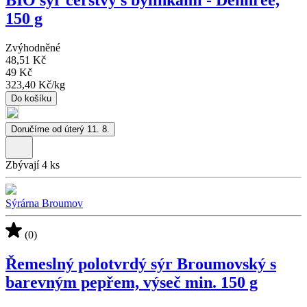
150 g
Zvýhodněné
48,51 Kč
49 Kč
323,40 Kč
/
kg
Do košíku
Doručíme od úterý 11. 8.
Zbývají 4 ks
Sýrárna Broumov
(0)
Řemeslný polotvrdý sýr Broumovský s
barevným pepřem, výseč min. 150 g