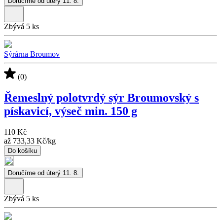
Doručíme od úterý 11. 8.
Zbývá 5 ks
Sýrárna Broumov
(0)
Řemeslný polotvrdý sýr Broumovský s
pískavicí, výseč min. 150 g
110 Kč
až
733,33 Kč
/
kg
Do košíku
Doručíme od úterý 11. 8.
Zbývá 5 ks