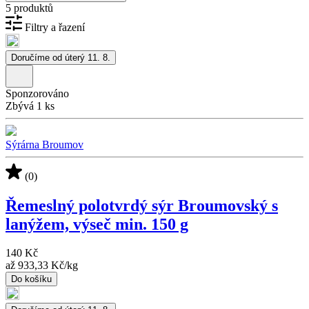
5 produktů
Filtry a řazení
Doručíme od úterý 11. 8.
Sponzorováno
Zbývá 1 ks
Sýrárna Broumov
(0)
Řemeslný polotvrdý sýr Broumovský s
lanýžem, výseč min. 150 g
140 Kč
až
933,33 Kč
/
kg
Do košíku