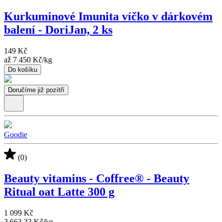
Kurkuminové Imunita víčko v dárkovém
balení - DoriJan, 2 ks
149 Kč
až
7 450 Kč
/
kg
Do košíku
Doručíme již pozítří
Goodie
(0)
Beauty vitamins - Coffree® - Beauty
Ritual oat Latte 300 g
1 099 Kč
3 663,33 Kč
/
kg