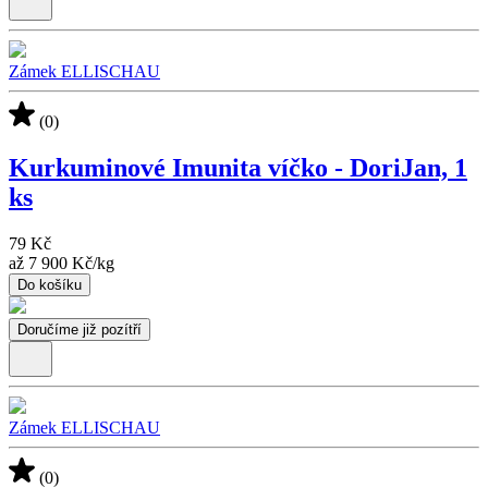
Zámek ELLISCHAU
(0)
Kurkuminové Imunita víčko - DoriJan, 1
ks
79 Kč
až
7 900 Kč
/
kg
Do košíku
Doručíme již pozítří
Zámek ELLISCHAU
(0)