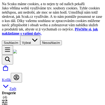
Na Scuku máme cookies, a to nejen ty od našich pekařů
Jako většina webů využíváme tzv. soubory cookies. Tyhle cookies
nekřupou, ani nedrobí, ale moc se nám hodí. Umožňují nám totiž
sledovat, jak Scuk.cz využíváte. A to nám pomůže posunout se zase
o kus dál. Díky vašemu souhlasu se zpracováním cookies můžeme
navíc přizpůsobit i obsah webu a zobrazovat vám nabídku služeb
a produktů tak, abyste si ji vychutnali co nejvíce.
Přečtěte si, jak
nakládáme s vašimi daty.
Souhlasím
Vybrat
Nesouhlasím
Košík
Zpět
Drogerie
(
4
)