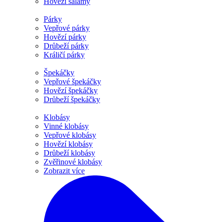
Hovězí salámy
Párky
Vepřové párky
Hovězí párky
Drůbeží párky
Králičí párky
Špekáčky
Vepřové špekáčky
Hovězí špekáčky
Drůbeží špekáčky
Klobásy
Vinné klobásy
Vepřové klobásy
Hovězí klobásy
Drůbeží klobásy
Zvěřinové klobásy
Zobrazit více