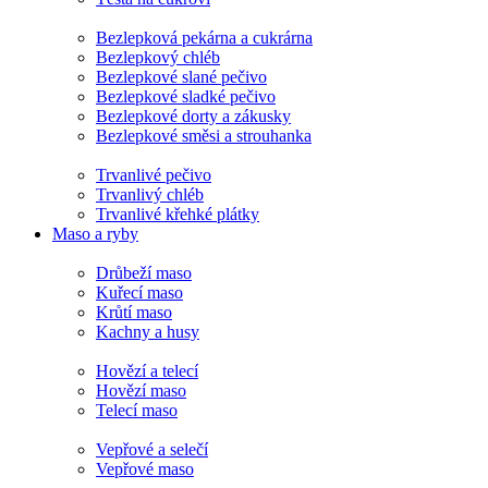
Bezlepková pekárna a cukrárna
Bezlepkový chléb
Bezlepkové slané pečivo
Bezlepkové sladké pečivo
Bezlepkové dorty a zákusky
Bezlepkové směsi a strouhanka
Trvanlivé pečivo
Trvanlivý chléb
Trvanlivé křehké plátky
Maso a ryby
Drůbeží maso
Kuřecí maso
Krůtí maso
Kachny a husy
Hovězí a telecí
Hovězí maso
Telecí maso
Vepřové a selečí
Vepřové maso