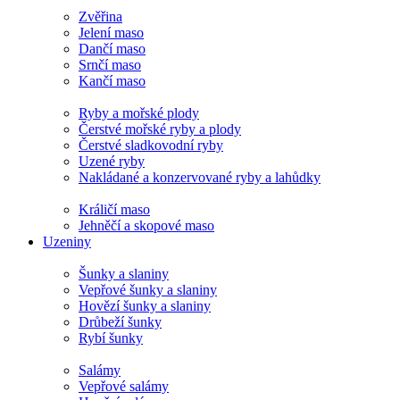
Zvěřina
Jelení maso
Dančí maso
Srnčí maso
Kančí maso
Ryby a mořské plody
Čerstvé mořské ryby a plody
Čerstvé sladkovodní ryby
Uzené ryby
Nakládané a konzervované ryby a lahůdky
Králičí maso
Jehněčí a skopové maso
Uzeniny
Šunky a slaniny
Vepřové šunky a slaniny
Hovězí šunky a slaniny
Drůbeží šunky
Rybí šunky
Salámy
Vepřové salámy