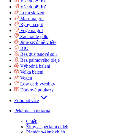
Vše do 29 Kč
Vše do 49 Kč
Letní sklizeň
Maso na gril
Ryby na gril
Vege na gril
Zachraňte jídlo
Jíme sezónně v létě
BIO
Bez dusitanové soli
Bez palmového oleje
Výhodná balení
Velká balení
Vegan
Low carb výrobky
Dárkové poukazy
Zobrazit více
Pekárna a cukrárna
Chléb
Žitný a speciální chléb
Pšenično-žitný chléb