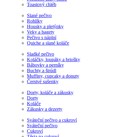
Toastový chléb
Slané pečivo
Rohlíky
Housky a pletýnky
Veky a bagety
Pečivo s náplní
Quiche a slané koláče
Sladké pečivo
Koláčky, loupáky a briošky
Bábovky a perníky
Buchty a štrúdl
Muffiny, cupcaky a donuty
Čerstvé sušenky
Dorty, koláče a zákusky
Dorty
Koláče
Zákusky a dezerty
Sváteční pečivo a cukroví
Sváteční pečivo
Cukroví
Těsta na cukroví