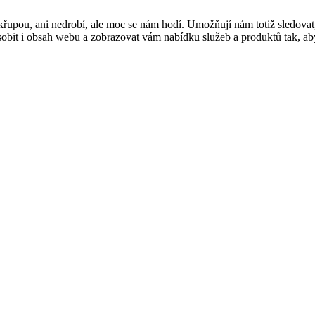
řupou, ani nedrobí, ale moc se nám hodí. Umožňují nám totiž sledovat
t i obsah webu a zobrazovat vám nabídku služeb a produktů tak, abyst