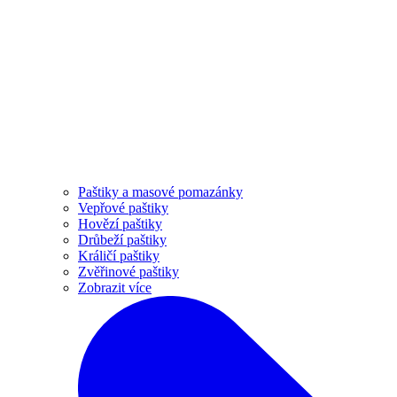
Paštiky a masové pomazánky
Vepřové paštiky
Hovězí paštiky
Drůbeží paštiky
Králičí paštiky
Zvěřinové paštiky
Zobrazit více