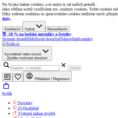
Na Scuku máme cookies, a to nejen ty od našich pekařů
Jako většina webů využíváme tzv. soubory cookies. Tyhle cookies nek
Díky vašemu souhlasu se zpracováním cookies můžeme navíc přizpůsobi
daty.
Souhlasím
Vybrat
Nesouhlasím
🍑​ -10 % na božské meruňky a švestky
Seznam farmářů
Možnosti doručení
Nápověda
Kontakty
Vyzvednutí nebo rozvoz
Zjistěte možnosti doručení
Hledat
Přihlášení / Registrace
Košík
Novinky
Zvýhodněné
Týdenní nákup levněji