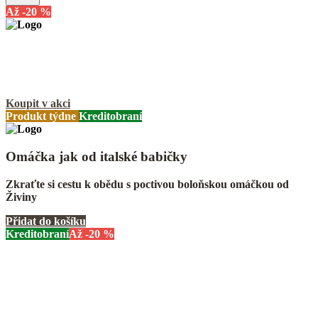
Až -20 %
Poctivé hotovky z BIO hovězího masa
Teplé jídlo je základ i na dovolené! Přibalte si oběd z JaMi
Koupit v akci
Produkt týdne
Kreditobraní
Omáčka jak od italské babičky
Zkraťte si cestu k obědu s poctivou boloňskou omáčkou od
Živiny
Přidat do košíku
Kreditobraní
Až -20 %
Velká letní sklizeň je tady
Pojďte si pro lokální a sezónní zeleninu, která rozzáří každé
vaše jídlo