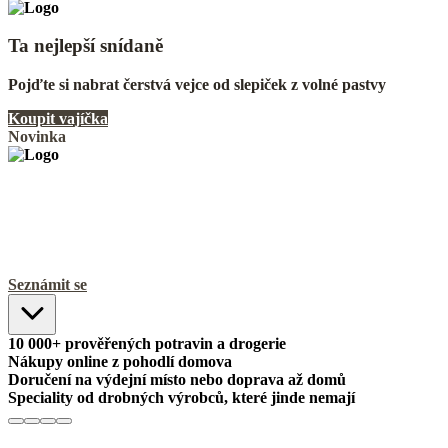
Ta nejlepší snídaně
Pojďte si nabrat čerstvá vejce od slepiček z volné pastvy
Koupit vajíčka
Novinka
Mlsat může každý!
Novinka na Scuku: Veganské a bezlepkové kaše i sušenky od
KEKSE
Seznámit se
10 000+ prověřených potravin a drogerie
Nákupy online z pohodlí domova
Doručení na výdejní místo nebo doprava až domů
Speciality od drobných výrobců, které jinde nemají