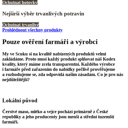
Ochutnat hotovky
Nejširší výběr trvanlivých potravin
Ochutnat trvanlivé
Prohlédnout všechny produkty
Pouze ověření farmáři a výrobci
My ve Scuku si na kvalitě nabízených produktů velmi
zakládáme. Proto musí každý produkt splňovat náš Kodex
kvality, který máme zcela transparentní. Každého výrobce
i farmáře před zařazením do nabídky pečlivě prověřujeme
a rozhodujeme se, zda odpovídá našim zásadám. Co je pro nás
nejdůležitější?
Lokální původ
Čerstvé maso, mléko a vejce pochází primárně z České
republiky a jeho producenty jsou menší a střední tuzemští
farmáři.