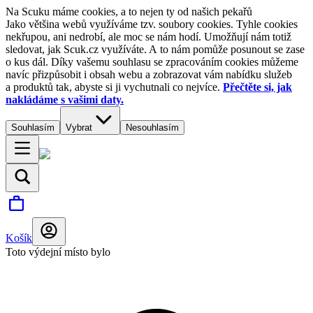
Na Scuku máme cookies, a to nejen ty od našich pekařů
Jako většina webů využíváme tzv. soubory cookies. Tyhle cookies
nekřupou, ani nedrobí, ale moc se nám hodí. Umožňují nám totiž
sledovat, jak Scuk.cz využíváte. A to nám pomůže posunout se zase
o kus dál. Díky vašemu souhlasu se zpracováním cookies můžeme
navíc přizpůsobit i obsah webu a zobrazovat vám nabídku služeb
a produktů tak, abyste si ji vychutnali co nejvíce.
Přečtěte si, jak
nakládáme s vašimi daty.
Souhlasím
Vybrat
Nesouhlasím
Košík
Toto výdejní místo bylo