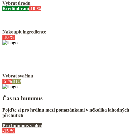
Vybrat úrodu
Kreditobraní
-10 %
Řecký salát s kimchi zálivkou
Nakoupit ingredience
-10 %
Kokosová energie na výšlap i kolo
Přibalte si kokosovou vodu a křupavé chipsy
Vybrat svačinu
-5 %
BIO
Čas na hummus
Pojďte si pro hrdinu mezi pomazánkami v několika lahodných
příchutích
Pro hummus v akci
-15 %