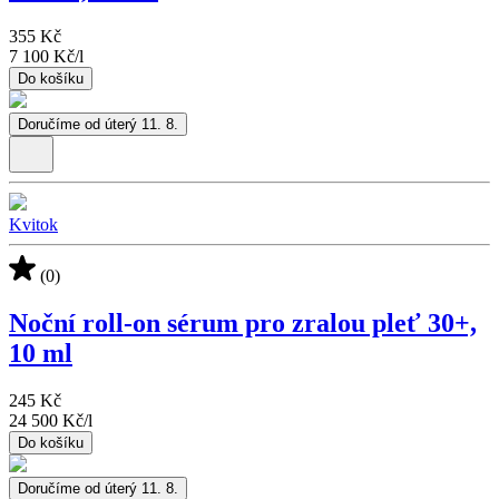
355 Kč
7 100 Kč
/
l
Do košíku
Doručíme od úterý 11. 8.
Kvitok
(0)
Noční roll-on sérum pro zralou pleť 30+,
10 ml
245 Kč
24 500 Kč
/
l
Do košíku
Doručíme od úterý 11. 8.