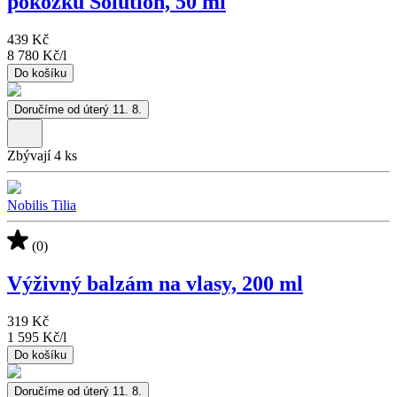
pokožku Solution, 50 ml
439 Kč
8 780 Kč
/
l
Do košíku
Doručíme od úterý 11. 8.
Zbývají 4 ks
Nobilis Tilia
(0)
Výživný balzám na vlasy, 200 ml
319 Kč
1 595 Kč
/
l
Do košíku
Doručíme od úterý 11. 8.