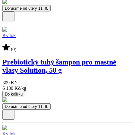
Doručíme od úterý 11. 8.
Kvitok
(0)
Prebiotický tuhý šampon pro mastné
vlasy Solution, 50 g
309 Kč
6 180 Kč
/
kg
Do košíku
Doručíme od úterý 11. 8.
Kvitok