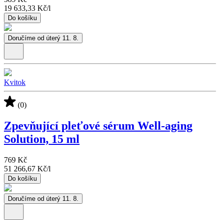
19 633,33 Kč
/
l
Do košíku
Doručíme od úterý 11. 8.
Kvitok
(0)
Zpevňující pleťové sérum Well-aging
Solution, 15 ml
769 Kč
51 266,67 Kč
/
l
Do košíku
Doručíme od úterý 11. 8.