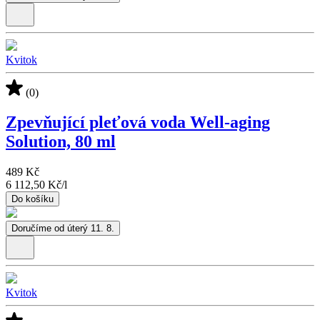
Kvitok
(0)
Zpevňující pleťová voda Well-aging
Solution, 80 ml
489 Kč
6 112,50 Kč
/
l
Do košíku
Doručíme od úterý 11. 8.
Kvitok