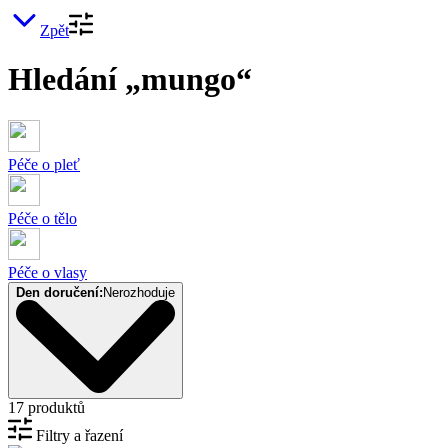
Zpět
Hledání „mungo“
Péče o pleť
Péče o tělo
Péče o vlasy
Den doručení:
Nerozhoduje
17 produktů
Filtry a řazení