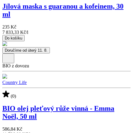
Jílová maska s guaranou a kofeinem, 30
ml
235 Kč
7 833,33 Kč
/
l
Do košíku
Doručíme od úterý 11. 8.
BIO z dovozu
Country Life
(0)
BIO olej pleťový růže vinná - Emma
Noël, 50 ml
586,84 Kč