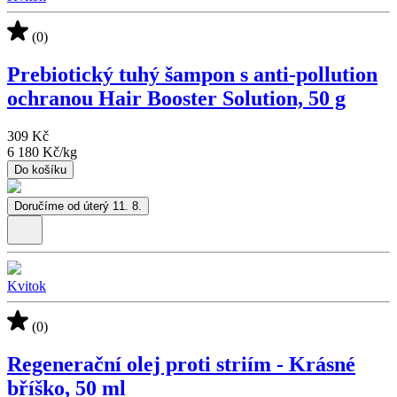
(0)
Prebiotický tuhý šampon s anti-pollution
ochranou Hair Booster Solution, 50 g
309 Kč
6 180 Kč
/
kg
Do košíku
Doručíme od úterý 11. 8.
Kvitok
(0)
Regenerační olej proti striím - Krásné
bříško, 50 ml