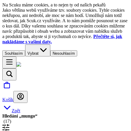
Na Scuku máme cookies, a to nejen ty od našich pekařů
Jako většina webů využíváme tzv. soubory cookies. Tyhle cookies
nekřupou, ani nedrobí, ale moc se nám hodí. Umožňují nám totiž
sledovat, jak Scuk.cz využíváte. A to nám pomůže posunout se zase
o kus dál. Díky vašemu souhlasu se zpracováním cookies můžeme
navíc přizpůsobit i obsah webu a zobrazovat vám nabídku služeb
a produktů tak, abyste si ji vychutnali co nejvíce.
Přečtěte si, jak
nakládáme s vašimi daty.
Souhlasím
Vybrat
Nesouhlasím
Košík
Zpět
Hledání „mungo“
(
17
)