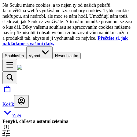
Na Scuku máme cookies, a to nejen ty od našich pekařů
Jako většina webů využíváme tzv. soubory cookies. Tyhle cookies
nekřupou, ani nedrobí, ale moc se nám hodí. Umožňují nám totiž
sledovat, jak Scuk.cz využíváte. A to nám pomůže posunout se zase
o kus dál. Díky vašemu souhlasu se zpracováním cookies můžeme
navíc přizpůsobit i obsah webu a zobrazovat vám nabídku služeb
a produktů tak, abyste si ji vychutnali co nejvíce.
Přečtěte si, jak
nakládáme s vašimi daty.
Souhlasím
Vybrat
Nesouhlasím
Košík
Zpět
Fenykl, chřest a ostatní zelenina
(
1
)