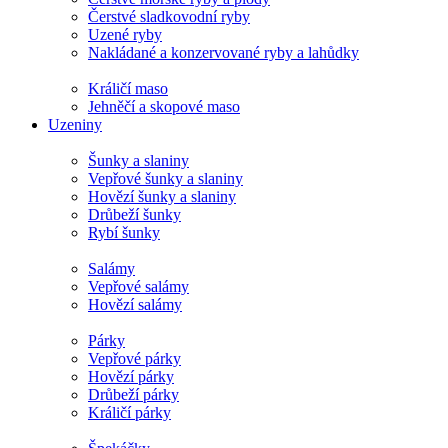
Čerstvé sladkovodní ryby
Uzené ryby
Nakládané a konzervované ryby a lahůdky
Králičí maso
Jehněčí a skopové maso
Uzeniny
Šunky a slaniny
Vepřové šunky a slaniny
Hovězí šunky a slaniny
Drůbeží šunky
Rybí šunky
Salámy
Vepřové salámy
Hovězí salámy
Párky
Vepřové párky
Hovězí párky
Drůbeží párky
Králičí párky