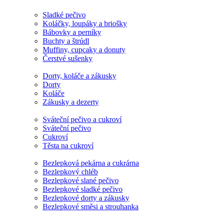
Sladké pečivo
Koláčky, loupáky a briošky
Bábovky a perníky
Buchty a štrúdl
Muffiny, cupcaky a donuty
Čerstvé sušenky
Dorty, koláče a zákusky
Dorty
Koláče
Zákusky a dezerty
Sváteční pečivo a cukroví
Sváteční pečivo
Cukroví
Těsta na cukroví
Bezlepková pekárna a cukrárna
Bezlepkový chléb
Bezlepkové slané pečivo
Bezlepkové sladké pečivo
Bezlepkové dorty a zákusky
Bezlepkové směsi a strouhanka