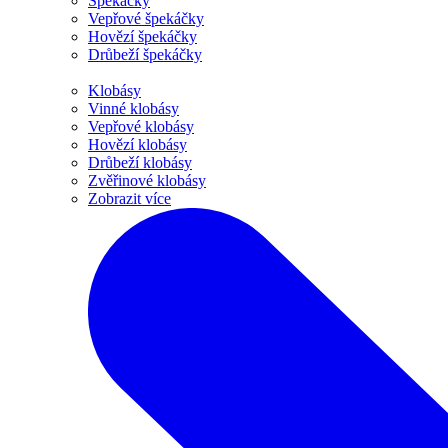
Špekáčky
Vepřové špekáčky
Hovězí špekáčky
Drůbeží špekáčky
Klobásy
Vinné klobásy
Vepřové klobásy
Hovězí klobásy
Drůbeží klobásy
Zvěřinové klobásy
Zobrazit více