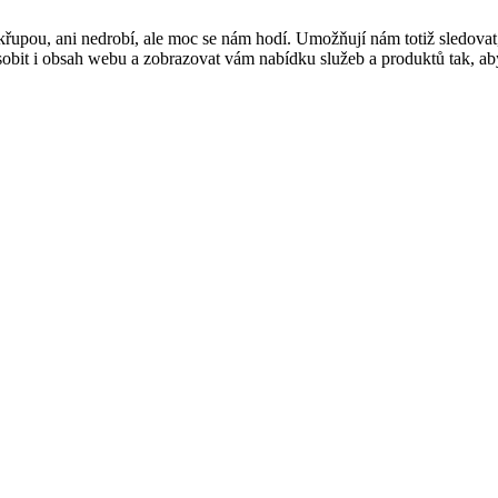
řupou, ani nedrobí, ale moc se nám hodí. Umožňují nám totiž sledovat
t i obsah webu a zobrazovat vám nabídku služeb a produktů tak, abyst