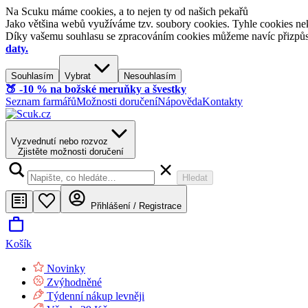
Na Scuku máme cookies, a to nejen ty od našich pekařů
Jako většina webů využíváme tzv. soubory cookies. Tyhle cookies nek
Díky vašemu souhlasu se zpracováním cookies můžeme navíc přizpůsobi
daty.
Souhlasím
Vybrat
Nesouhlasím
🍑​ -10 % na božské meruňky a švestky
Seznam farmářů
Možnosti doručení
Nápověda
Kontakty
Vyzvednutí nebo rozvoz
Zjistěte možnosti doručení
Hledat
Přihlášení / Registrace
Košík
Novinky
Zvýhodněné
Týdenní nákup levněji