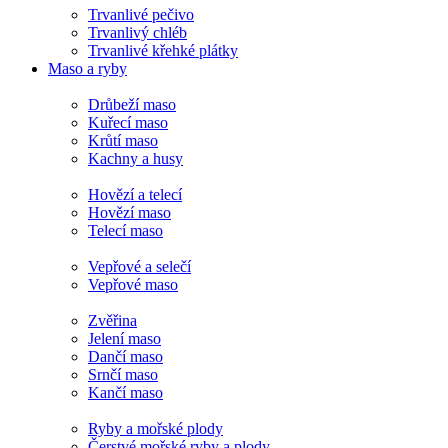
Trvanlivé pečivo
Trvanlivý chléb
Trvanlivé křehké plátky
Maso a ryby
Drůbeží maso
Kuřecí maso
Krůtí maso
Kachny a husy
Hovězí a telecí
Hovězí maso
Telecí maso
Vepřové a selečí
Vepřové maso
Zvěřina
Jelení maso
Dančí maso
Srnčí maso
Kančí maso
Ryby a mořské plody
Čerstvé mořské ryby a plody