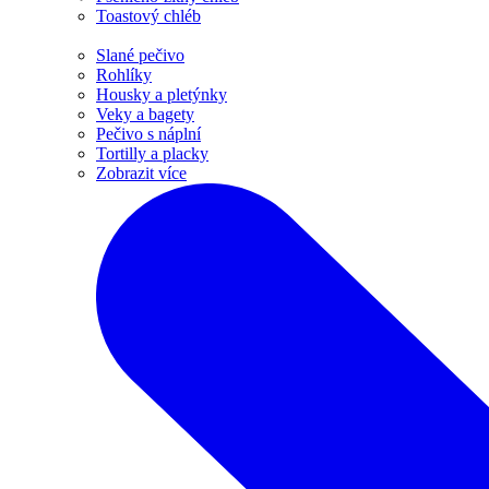
Toastový chléb
Slané pečivo
Rohlíky
Housky a pletýnky
Veky a bagety
Pečivo s náplní
Tortilly a placky
Zobrazit více