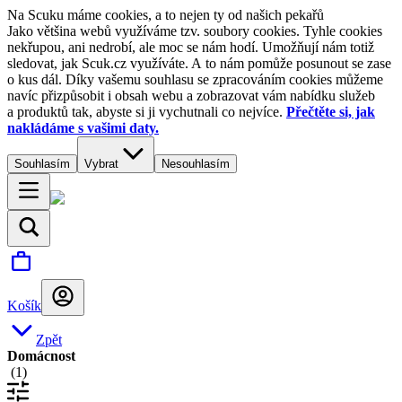
Na Scuku máme cookies, a to nejen ty od našich pekařů
Jako většina webů využíváme tzv. soubory cookies. Tyhle cookies
nekřupou, ani nedrobí, ale moc se nám hodí. Umožňují nám totiž
sledovat, jak Scuk.cz využíváte. A to nám pomůže posunout se zase
o kus dál. Díky vašemu souhlasu se zpracováním cookies můžeme
navíc přizpůsobit i obsah webu a zobrazovat vám nabídku služeb
a produktů tak, abyste si ji vychutnali co nejvíce.
Přečtěte si, jak
nakládáme s vašimi daty.
Souhlasím
Vybrat
Nesouhlasím
Košík
Zpět
Domácnost
(
1
)