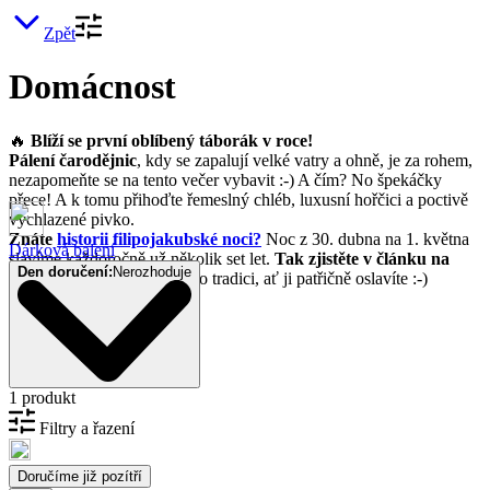
Zpět
Domácnost
🔥
Blíží se první oblíbený táborák v roce!
Pálení čarodějnic
, kdy se zapalují velké vatry a ohně, je za rohem,
nezapomeňte se na tento večer vybavit :-) A čím? No špekáčky
přece! A k tomu přihoďte řemeslný chléb, luxusní hořčici a poctivě
vychlazené pivko.
Znáte
historii filipojakubské noci?
Noc z 30. dubna na 1. května
Dárková balení
slavíme každoročně už několik set let.
Tak zjistěte v článku na
Den doručení:
Nerozhoduje
našem blogu něco víc
o této tradici, ať ji patřičně oslavíte :-)
1 produkt
Filtry a řazení
Doručíme již pozítří