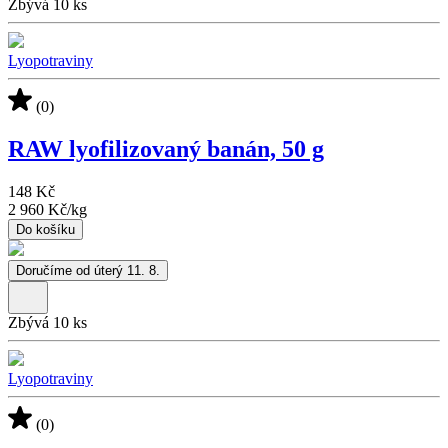
Zbývá 10 ks
Lyopotraviny
(0)
RAW lyofilizovaný banán, 50 g
148 Kč
2 960 Kč
/
kg
Do košíku
Doručíme od úterý 11. 8.
Zbývá 10 ks
Lyopotraviny
(0)