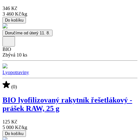
346 Kč
3 460 Kč
/
kg
Do košíku
Doručíme od úterý 11. 8.
BIO
Zbývá 10 ks
Lyopotraviny
(0)
BIO lyofilizovaný rakytník řešetlákový -
prášek RAW, 25 g
125 Kč
5 000 Kč
/
kg
Do košíku