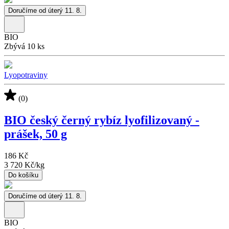
Doručíme od úterý 11. 8.
BIO
Zbývá 10 ks
Lyopotraviny
(0)
BIO český černý rybíz lyofilizovaný -
prášek, 50 g
186 Kč
3 720 Kč
/
kg
Do košíku
Doručíme od úterý 11. 8.
BIO