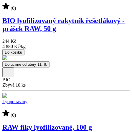
(0)
BIO lyofilizovaný rakytník řešetlákový -
prášek RAW, 50 g
244 Kč
4 880 Kč
/
kg
Do košíku
Doručíme od úterý 11. 8.
BIO
Zbývá 10 ks
Lyopotraviny
(0)
RAW fíky lyofilizované, 100 g