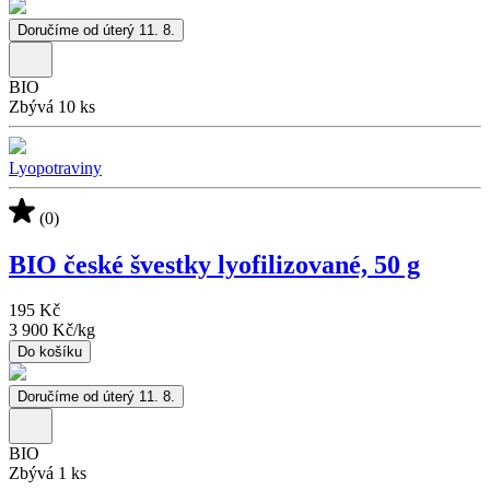
Doručíme od úterý 11. 8.
BIO
Zbývá 10 ks
Lyopotraviny
(0)
BIO české švestky lyofilizované, 50 g
195 Kč
3 900 Kč
/
kg
Do košíku
Doručíme od úterý 11. 8.
BIO
Zbývá 1 ks