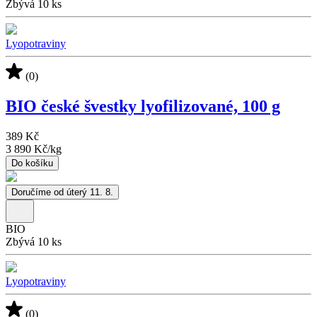
Zbývá 10 ks
Lyopotraviny
(0)
BIO české švestky lyofilizované, 100 g
389 Kč
3 890 Kč
/
kg
Do košíku
Doručíme od úterý 11. 8.
BIO
Zbývá 10 ks
Lyopotraviny
(0)