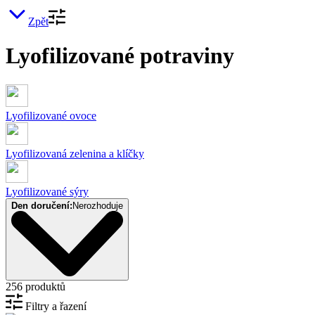
Zpět
Lyofilizované potraviny
Lyofilizované ovoce
Lyofilizovaná zelenina a klíčky
Lyofilizované sýry
Den doručení:
Nerozhoduje
256 produktů
Filtry a řazení