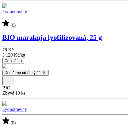
Lyopotraviny
(0)
BIO marakuja lyofilizovaná, 25 g
78 Kč
3 120 Kč
/
kg
Do košíku
Doručíme od úterý 11. 8.
BIO
Zbývá 10 ks
Lyopotraviny
(0)