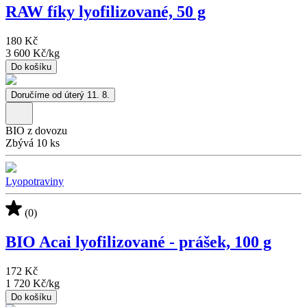
RAW fíky lyofilizované, 50 g
180 Kč
3 600 Kč
/
kg
Do košíku
Doručíme od úterý 11. 8.
BIO z dovozu
Zbývá 10 ks
Lyopotraviny
(0)
BIO Acai lyofilizované - prášek, 100 g
172 Kč
1 720 Kč
/
kg
Do košíku