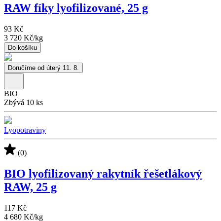
RAW fíky lyofilizované, 25 g
93 Kč
3 720 Kč
/
kg
Do košíku
Doručíme od úterý 11. 8.
BIO
Zbývá 10 ks
Lyopotraviny
(0)
BIO lyofilizovaný rakytník řešetlákový
RAW, 25 g
117 Kč
4 680 Kč
/
kg