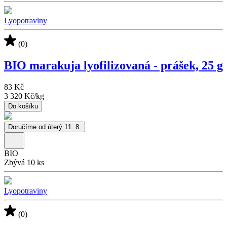
Lyopotraviny
(0)
BIO marakuja lyofilizovaná - prášek, 25 g
83 Kč
3 320 Kč
/
kg
Do košíku
Doručíme od úterý 11. 8.
BIO
Zbývá 10 ks
Lyopotraviny
(0)