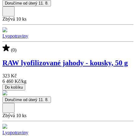
Doručíme od úterý 11. 8.
Zbývá 10 ks
Lyopotraviny
(0)
RAW lyofilizované jahody - kousky, 50 g
323 Kč
6 460 Kč
/
kg
Do košíku
Doručíme od úterý 11. 8.
Zbývá 10 ks
Lyopotraviny