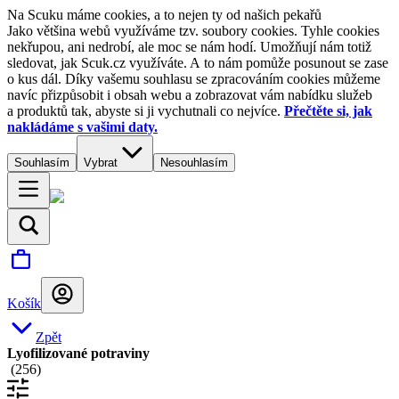
Na Scuku máme cookies, a to nejen ty od našich pekařů
Jako většina webů využíváme tzv. soubory cookies. Tyhle cookies
nekřupou, ani nedrobí, ale moc se nám hodí. Umožňují nám totiž
sledovat, jak Scuk.cz využíváte. A to nám pomůže posunout se zase
o kus dál. Díky vašemu souhlasu se zpracováním cookies můžeme
navíc přizpůsobit i obsah webu a zobrazovat vám nabídku služeb
a produktů tak, abyste si ji vychutnali co nejvíce.
Přečtěte si, jak
nakládáme s vašimi daty.
Souhlasím
Vybrat
Nesouhlasím
Košík
Zpět
Lyofilizované potraviny
(
256
)