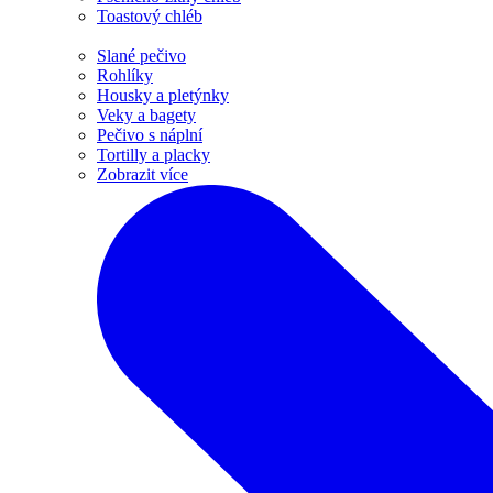
Toastový chléb
Slané pečivo
Rohlíky
Housky a pletýnky
Veky a bagety
Pečivo s náplní
Tortilly a placky
Zobrazit více