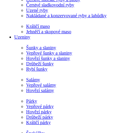
Čerstvé sladkovodní ryby
Uzené ryby
Nakládané a konzervované ryby a lahůdky
Králičí maso
Jehněčí a skopové maso
Uzeniny
Šunky a slaniny
Vepřové šunky a slaniny
Hovězí šunky a slaniny
Drůbeží šunky
Rybí šunky
Salámy
Vepřové salámy
Hovězí salámy
Párky
Vepřové párky
Hovězí párky
Drůbeží párky
Králičí párky