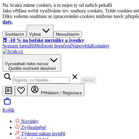
Na Scuku máme cookies, a to nejen ty od našich pekařů
Jako většina webů využíváme tzv. soubory cookies. Tyhle cookies nek
Díky vašemu souhlasu se zpracováním cookies můžeme navíc přizpůsobi
daty.
Souhlasím
Vybrat
Nesouhlasím
🍑​ -10 % na božské meruňky a švestky
Seznam farmářů
Možnosti doručení
Nápověda
Kontakty
Vyzvednutí nebo rozvoz
Zjistěte možnosti doručení
Hledat
Přihlášení / Registrace
Košík
Novinky
Zvýhodněné
Týdenní nákup levněji