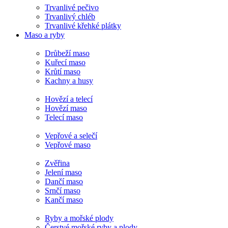
Trvanlivé pečivo
Trvanlivý chléb
Trvanlivé křehké plátky
Maso a ryby
Drůbeží maso
Kuřecí maso
Krůtí maso
Kachny a husy
Hovězí a telecí
Hovězí maso
Telecí maso
Vepřové a selečí
Vepřové maso
Zvěřina
Jelení maso
Dančí maso
Srnčí maso
Kančí maso
Ryby a mořské plody
Čerstvé mořské ryby a plody