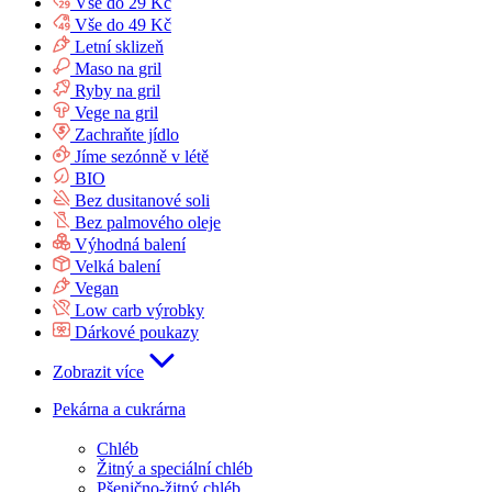
Vše do 29 Kč
Vše do 49 Kč
Letní sklizeň
Maso na gril
Ryby na gril
Vege na gril
Zachraňte jídlo
Jíme sezónně v létě
BIO
Bez dusitanové soli
Bez palmového oleje
Výhodná balení
Velká balení
Vegan
Low carb výrobky
Dárkové poukazy
Zobrazit více
Pekárna a cukrárna
Chléb
Žitný a speciální chléb
Pšenično-žitný chléb