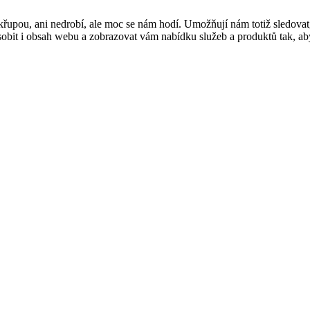
řupou, ani nedrobí, ale moc se nám hodí. Umožňují nám totiž sledovat
t i obsah webu a zobrazovat vám nabídku služeb a produktů tak, abyst