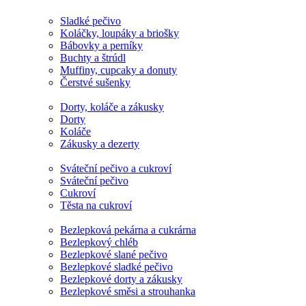
Sladké pečivo
Koláčky, loupáky a briošky
Bábovky a perníky
Buchty a štrúdl
Muffiny, cupcaky a donuty
Čerstvé sušenky
Dorty, koláče a zákusky
Dorty
Koláče
Zákusky a dezerty
Sváteční pečivo a cukroví
Sváteční pečivo
Cukroví
Těsta na cukroví
Bezlepková pekárna a cukrárna
Bezlepkový chléb
Bezlepkové slané pečivo
Bezlepkové sladké pečivo
Bezlepkové dorty a zákusky
Bezlepkové směsi a strouhanka