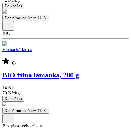
42 Kč
/
kg
Do košíku
Doručíme od úterý 11. 8.
BIO
Horňácká farma
(0)
BIO žitná lámanka, 200 g
14 Kč
70 Kč
/
kg
Do košíku
Doručíme od úterý 11. 8.
Bez plastového obalu