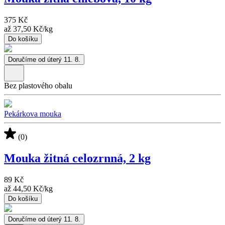
375 Kč
až
37,50 Kč
/
kg
Do košíku
Doručíme od úterý 11. 8.
Bez plastového obalu
Pekárkova mouka
(0)
Mouka žitná celozrnná, 2 kg
89 Kč
až
44,50 Kč
/
kg
Do košíku
Doručíme od úterý 11. 8.