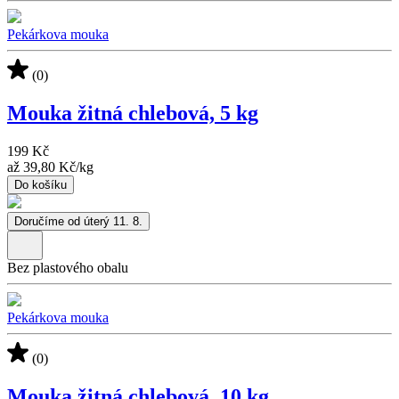
Pekárkova mouka
(0)
Mouka žitná chlebová, 5 kg
199 Kč
až
39,80 Kč
/
kg
Do košíku
Doručíme od úterý 11. 8.
Bez plastového obalu
Pekárkova mouka
(0)
Mouka žitná chlebová, 10 kg