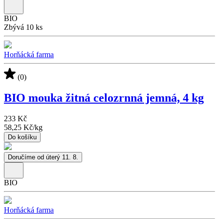
BIO
Zbývá 10 ks
Horňácká farma
(0)
BIO mouka žitná celozrnná jemná, 4 kg
233 Kč
58,25 Kč
/
kg
Do košíku
Doručíme od úterý 11. 8.
BIO
Horňácká farma