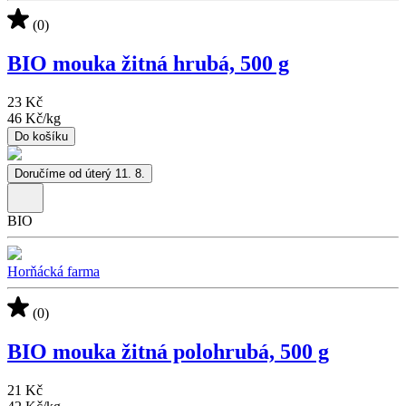
(0)
BIO mouka žitná hrubá, 500 g
23 Kč
46 Kč
/
kg
Do košíku
Doručíme od úterý 11. 8.
BIO
Horňácká farma
(0)
BIO mouka žitná polohrubá, 500 g
21 Kč