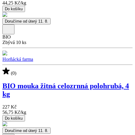
44,25 Kč
/
kg
Do košíku
Doručíme od úterý 11. 8.
BIO
Zbývá 10 ks
Horňácká farma
(0)
BIO mouka žitná celozrnná polohrubá, 4
kg
227 Kč
56,75 Kč
/
kg
Do košíku
Doručíme od úterý 11. 8.