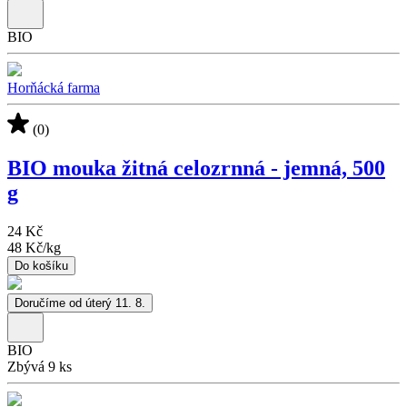
BIO
Horňácká farma
(0)
BIO mouka žitná celozrnná - jemná, 500
g
24 Kč
48 Kč
/
kg
Do košíku
Doručíme od úterý 11. 8.
BIO
Zbývá 9 ks