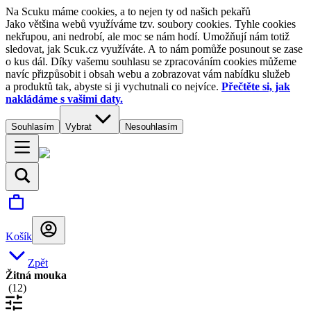
Na Scuku máme cookies, a to nejen ty od našich pekařů
Jako většina webů využíváme tzv. soubory cookies. Tyhle cookies
nekřupou, ani nedrobí, ale moc se nám hodí. Umožňují nám totiž
sledovat, jak Scuk.cz využíváte. A to nám pomůže posunout se zase
o kus dál. Díky vašemu souhlasu se zpracováním cookies můžeme
navíc přizpůsobit i obsah webu a zobrazovat vám nabídku služeb
a produktů tak, abyste si ji vychutnali co nejvíce.
Přečtěte si, jak
nakládáme s vašimi daty.
Souhlasím
Vybrat
Nesouhlasím
Košík
Zpět
Žitná mouka
(
12
)