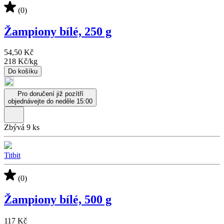
(0)
Žampiony bílé, 250 g
54,50 Kč
218 Kč
/
kg
Do košíku
Pro doručení již pozítří
objednávejte do neděle 15:00
Zbývá 9 ks
Titbit
(0)
Žampiony bílé, 500 g
117 Kč