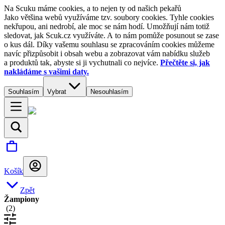
Na Scuku máme cookies, a to nejen ty od našich pekařů
Jako většina webů využíváme tzv. soubory cookies. Tyhle cookies
nekřupou, ani nedrobí, ale moc se nám hodí. Umožňují nám totiž
sledovat, jak Scuk.cz využíváte. A to nám pomůže posunout se zase
o kus dál. Díky vašemu souhlasu se zpracováním cookies můžeme
navíc přizpůsobit i obsah webu a zobrazovat vám nabídku služeb
a produktů tak, abyste si ji vychutnali co nejvíce.
Přečtěte si, jak
nakládáme s vašimi daty.
Souhlasím
Vybrat
Nesouhlasím
Košík
Zpět
Žampiony
(
2
)