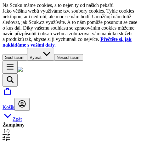
Na Scuku máme cookies, a to nejen ty od našich pekařů
Jako většina webů využíváme tzv. soubory cookies. Tyhle cookies
nekřupou, ani nedrobí, ale moc se nám hodí. Umožňují nám totiž
sledovat, jak Scuk.cz využíváte. A to nám pomůže posunout se zase
o kus dál. Díky vašemu souhlasu se zpracováním cookies můžeme
navíc přizpůsobit i obsah webu a zobrazovat vám nabídku služeb
a produktů tak, abyste si ji vychutnali co nejvíce.
Přečtěte si, jak
nakládáme s vašimi daty.
Souhlasím
Vybrat
Nesouhlasím
Košík
Zpět
Žampiony
(
2
)