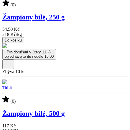
(0)
Žampiony bílé, 250 g
54,50 Kč
218 Kč
/
kg
Do košíku
Pro doručení v úterý 11. 8.
objednávejte do neděle 15:00
Zbývá 10 ks
Titbit
(0)
Žampiony bílé, 500 g
117 Kč