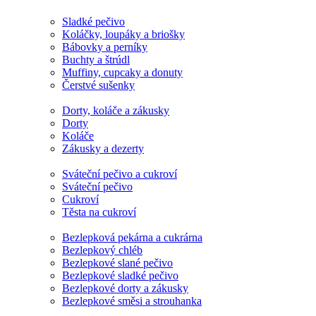
Sladké pečivo
Koláčky, loupáky a briošky
Bábovky a perníky
Buchty a štrúdl
Muffiny, cupcaky a donuty
Čerstvé sušenky
Dorty, koláče a zákusky
Dorty
Koláče
Zákusky a dezerty
Sváteční pečivo a cukroví
Sváteční pečivo
Cukroví
Těsta na cukroví
Bezlepková pekárna a cukrárna
Bezlepkový chléb
Bezlepkové slané pečivo
Bezlepkové sladké pečivo
Bezlepkové dorty a zákusky
Bezlepkové směsi a strouhanka