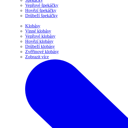
Špekáčky
Vepřové špekáčky
Hovězí špekáčky
Drůbeží špekáčky
Klobásy
Vinné klobásy
Vepřové klobásy
Hovězí klobásy
Drůbeží klobásy
Zvěřinové klobásy
Zobrazit více