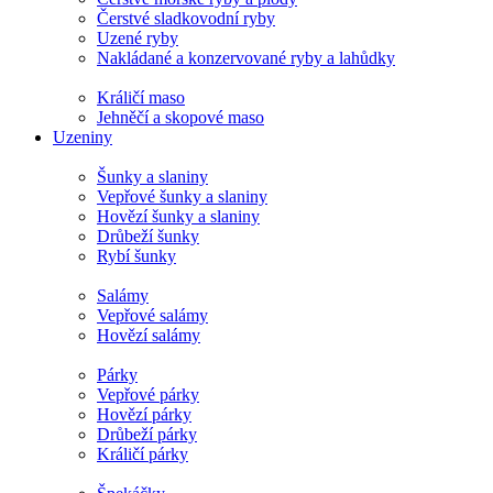
Čerstvé sladkovodní ryby
Uzené ryby
Nakládané a konzervované ryby a lahůdky
Králičí maso
Jehněčí a skopové maso
Uzeniny
Šunky a slaniny
Vepřové šunky a slaniny
Hovězí šunky a slaniny
Drůbeží šunky
Rybí šunky
Salámy
Vepřové salámy
Hovězí salámy
Párky
Vepřové párky
Hovězí párky
Drůbeží párky
Králičí párky