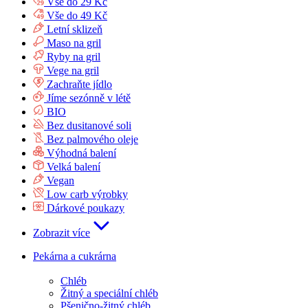
Vše do 29 Kč
Vše do 49 Kč
Letní sklizeň
Maso na gril
Ryby na gril
Vege na gril
Zachraňte jídlo
Jíme sezónně v létě
BIO
Bez dusitanové soli
Bez palmového oleje
Výhodná balení
Velká balení
Vegan
Low carb výrobky
Dárkové poukazy
Zobrazit více
Pekárna a cukrárna
Chléb
Žitný a speciální chléb
Pšenično-žitný chléb