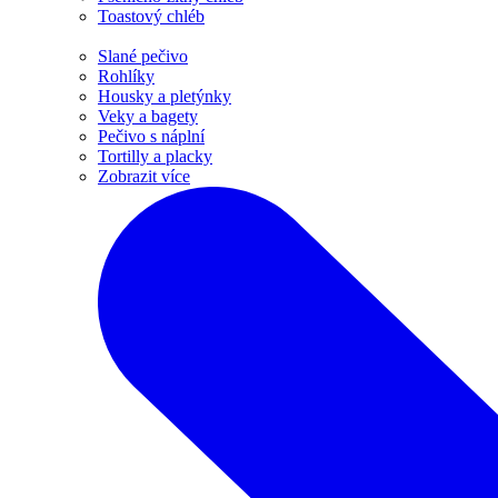
Toastový chléb
Slané pečivo
Rohlíky
Housky a pletýnky
Veky a bagety
Pečivo s náplní
Tortilly a placky
Zobrazit více