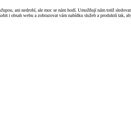
řupou, ani nedrobí, ale moc se nám hodí. Umožňují nám totiž sledovat
t i obsah webu a zobrazovat vám nabídku služeb a produktů tak, abyst