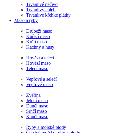
Trvanlivé pečivo
Trvanlivý chléb
Trvanlivé křehké plátky
Maso a ryby
Drůbeží maso
Kuřecí maso
Krůtí maso
Kachny a husy
Hovězí a telecí
Hovězí maso
Telecí maso
Vepřové a selečí
Vepřové maso
Zvěřina
Jelení maso
Dančí maso
Srnčí maso
Kančí maso
Ryby a mořské plody
Čerstvé mořské ryby a plody