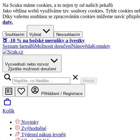
Na Scuku máme cookies, a to nejen ty od našich pekařů
Jako většina webů využíváme tzv. soubory cookies. Tyhle cookies nek
Díky vašemu souhlasu se zpracováním cookies můžeme navíc přizpůsobi
daty.
Souhlasím
Vybrat
Nesouhlasím
🍑​ -10 % na božské meruňky a švestky
Seznam farmářů
Možnosti doručení
Nápověda
Kontakty
Vyzvednutí nebo rozvoz
Zjistěte možnosti doručení
Hledat
Přihlášení / Registrace
Košík
Novinky
Zvýhodněné
Týdenní nákup levněji