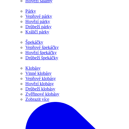
Hovězí salámy
Párky
Vepřové párky
Hovězí párky
Drůbeží párky
Králičí párky
Špekáčky
Vepřové špekáčky
Hovězí špekáčky
Drůbeží špekáčky
Klobásy
Vinné klobásy
Vepřové klobásy
Hovězí klobásy
Drůbeží klobásy
Zvěřinové klobásy
Zobrazit více