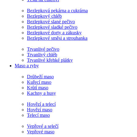
Bezlepková pekárna a cukrárna
Bezlepkový chléb
Bezlepkové slané pečivo
Bezlepkové sladké pečivo
Bezlepkové dorty a zákusky
Bezlepkové směsi a strouhanka
Trvanlivé pečivo
Trvanlivý chléb
Trvanlivé křehké plátky
Maso a ryby
Drůbeží maso
Kuřecí maso
Krůtí maso
Kachny a husy
Hovězí a telecí
Hovězí maso
Telecí maso
Vepřové a selečí
Vepřové maso