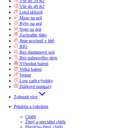
Vše do 29 Kč
Vše do 49 Kč
Letní sklizeň
Maso na gril
Ryby na gril
Vege na gril
Zachraňte jídlo
Jíme sezónně v létě
BIO
Bez dusitanové soli
Bez palmového oleje
Výhodná balení
Velká balení
Vegan
Low carb výrobky
Dárkové poukazy
Zobrazit více
Pekárna a cukrárna
Chléb
Žitný a speciální chléb
Pšenično-žitný chléb