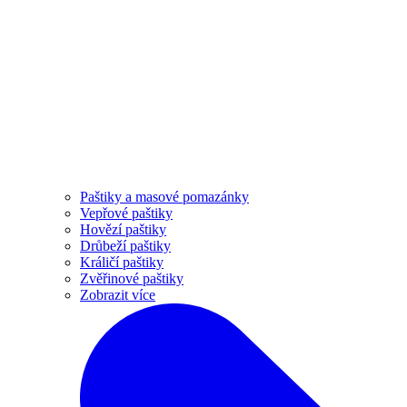
Paštiky a masové pomazánky
Vepřové paštiky
Hovězí paštiky
Drůbeží paštiky
Králičí paštiky
Zvěřinové paštiky
Zobrazit více