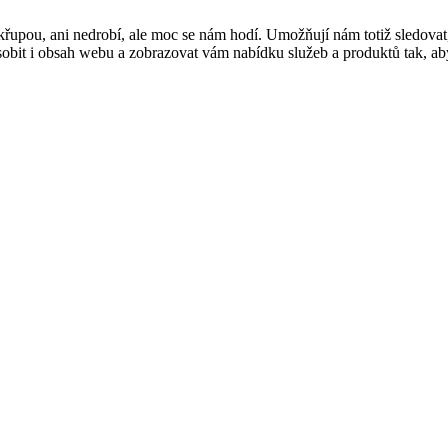
řupou, ani nedrobí, ale moc se nám hodí. Umožňují nám totiž sledovat
t i obsah webu a zobrazovat vám nabídku služeb a produktů tak, abyst