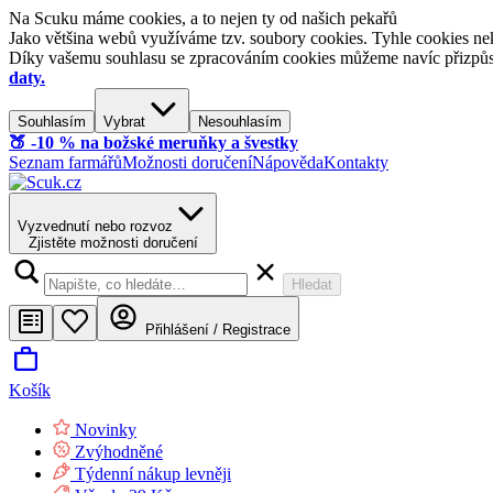
Na Scuku máme cookies, a to nejen ty od našich pekařů
Jako většina webů využíváme tzv. soubory cookies. Tyhle cookies nek
Díky vašemu souhlasu se zpracováním cookies můžeme navíc přizpůsobi
daty.
Souhlasím
Vybrat
Nesouhlasím
🍑​ -10 % na božské meruňky a švestky
Seznam farmářů
Možnosti doručení
Nápověda
Kontakty
Vyzvednutí nebo rozvoz
Zjistěte možnosti doručení
Hledat
Přihlášení / Registrace
Košík
Novinky
Zvýhodněné
Týdenní nákup levněji