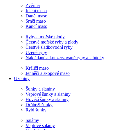
Zvěřina
Jelení maso
Dančí maso
Srnčí maso
Kančí maso
Ryby a mořské plody
Čerstvé mořské ryby a plody
Čerstvé sladkovodní ryby
Uzené ryby
Nakládané a konzervované ryby a lahůdky
Králičí maso
Jehněčí a skopové maso
Uzeniny
Šunky a slaniny
Vepřové šunky a slaniny
Hovězí šunky a slaniny
Drůbeží šunky
Rybí šunky
Salámy
Vepřové salámy