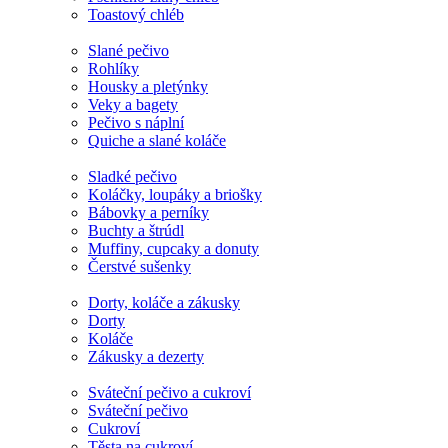
Toastový chléb
Slané pečivo
Rohlíky
Housky a pletýnky
Veky a bagety
Pečivo s náplní
Quiche a slané koláče
Sladké pečivo
Koláčky, loupáky a briošky
Bábovky a perníky
Buchty a štrúdl
Muffiny, cupcaky a donuty
Čerstvé sušenky
Dorty, koláče a zákusky
Dorty
Koláče
Zákusky a dezerty
Sváteční pečivo a cukroví
Sváteční pečivo
Cukroví
Těsta na cukroví