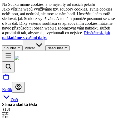
Na Scuku máme cookies, a to nejen ty od našich pekařů
Jako většina webů využíváme tzv. soubory cookies. Tyhle cookies
nekřupou, ani nedrobí, ale moc se nám hodí. Umožňují nám totiž
sledovat, jak Scuk.cz využíváte. A to nám pomůže posunout se zase
o kus dál. Díky vašemu souhlasu se zpracováním cookies můžeme
navíc přizpůsobit i obsah webu a zobrazovat vám nabídku služeb
a produktů tak, abyste si ji vychutnali co nejvíce.
Přečtěte si, jak
nakládáme s vašimi daty.
Souhlasím
Vybrat
Nesouhlasím
Košík
Zpět
Slaná a sladká těsta
(
13
)