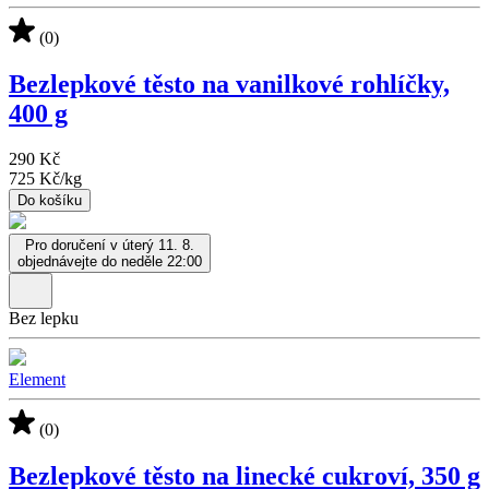
(0)
Bezlepkové těsto na vanilkové rohlíčky,
400 g
290 Kč
725 Kč
/
kg
Do košíku
Pro doručení v úterý 11. 8.
objednávejte do neděle 22:00
Bez lepku
Element
(0)
Bezlepkové těsto na linecké cukroví, 350 g