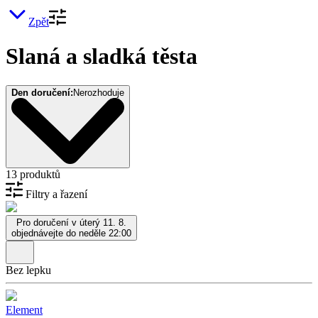
Zpět
Slaná a sladká těsta
Den doručení:
Nerozhoduje
13 produktů
Filtry a řazení
Pro doručení v úterý 11. 8.
objednávejte do neděle 22:00
Bez lepku
Element