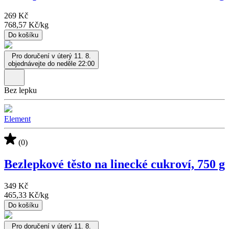
269 Kč
768,57 Kč
/
kg
Do košíku
Pro doručení v úterý 11. 8.
objednávejte do neděle 22:00
Bez lepku
Element
(0)
Bezlepkové těsto na linecké cukroví, 750 g
349 Kč
465,33 Kč
/
kg
Do košíku
Pro doručení v úterý 11. 8.