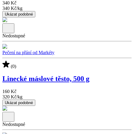
340 Kč
340 Kč
/
kg
Ukázat podobné
Nedostupné
Pečení na přání od Markéty
(0)
Linecké máslové těsto, 500 g
160 Kč
320 Kč
/
kg
Ukázat podobné
Nedostupné