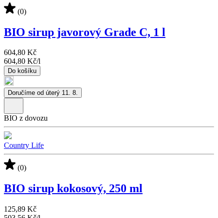
(0)
BIO sirup javorový Grade C, 1 l
604,80 Kč
604,80 Kč
/
l
Do košíku
Doručíme od úterý 11. 8.
BIO z dovozu
Country Life
(0)
BIO sirup kokosový, 250 ml
125,89 Kč
503,56 Kč
/
l