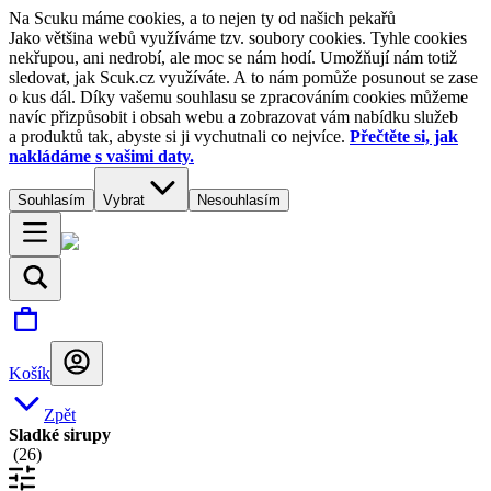
Na Scuku máme cookies, a to nejen ty od našich pekařů
Jako většina webů využíváme tzv. soubory cookies. Tyhle cookies
nekřupou, ani nedrobí, ale moc se nám hodí. Umožňují nám totiž
sledovat, jak Scuk.cz využíváte. A to nám pomůže posunout se zase
o kus dál. Díky vašemu souhlasu se zpracováním cookies můžeme
navíc přizpůsobit i obsah webu a zobrazovat vám nabídku služeb
a produktů tak, abyste si ji vychutnali co nejvíce.
Přečtěte si, jak
nakládáme s vašimi daty.
Souhlasím
Vybrat
Nesouhlasím
Košík
Zpět
Sladké sirupy
(
26
)