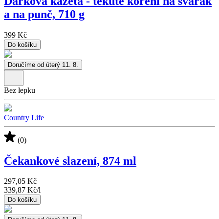
Dárková kazeta - tekuté koření na svařák
a na punč, 710 g
399 Kč
Do košíku
Doručíme od úterý 11. 8.
Bez lepku
Country Life
(0)
Čekankové slazení, 874 ml
297,05 Kč
339,87 Kč
/
l
Do košíku