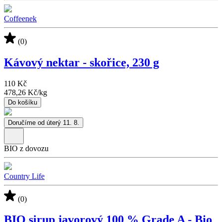
Coffeenek
(0)
Kávový nektar - skořice, 230 g
110 Kč
478,26 Kč
/
kg
Do košíku
Doručíme od úterý 11. 8.
BIO z dovozu
Country Life
(0)
BIO sirup javorový 100 % Grade A - Bio