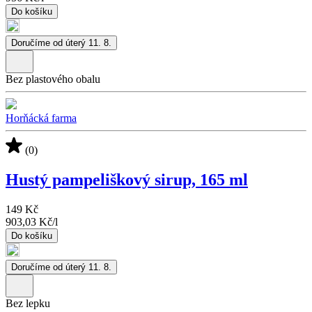
Do košíku
Doručíme od úterý 11. 8.
Bez plastového obalu
Horňácká farma
(0)
Hustý pampeliškový sirup, 165 ml
149 Kč
903,03 Kč
/
l
Do košíku
Doručíme od úterý 11. 8.
Bez lepku