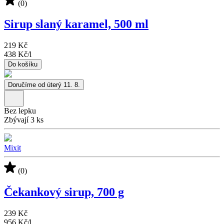
(0)
Sirup slaný karamel, 500 ml
219 Kč
438 Kč
/
l
Do košíku
Doručíme od úterý 11. 8.
Bez lepku
Zbývají 3 ks
Mixit
(0)
Čekankový sirup, 700 g
239 Kč
956 Kč
/
l