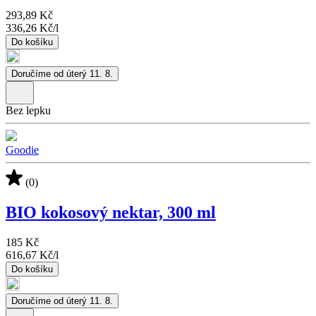
293,89 Kč
336,26 Kč
/
l
Do košíku
Doručíme od úterý 11. 8.
Bez lepku
Goodie
(0)
BIO kokosový nektar, 300 ml
185 Kč
616,67 Kč
/
l
Do košíku
Doručíme od úterý 11. 8.