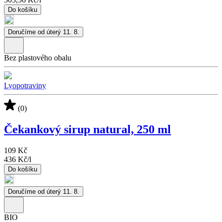
Do košíku
Doručíme od úterý 11. 8.
Bez plastového obalu
Lyopotraviny
(0)
Čekankový sirup natural, 250 ml
109 Kč
436 Kč
/
l
Do košíku
Doručíme od úterý 11. 8.
BIO