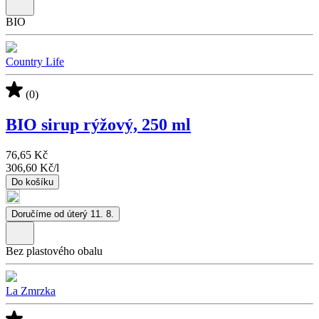
BIO
Country Life
(0)
BIO sirup rýžový, 250 ml
76,65 Kč
306,60 Kč
/
l
Do košíku
Doručíme od úterý 11. 8.
Bez plastového obalu
La Zmrzka