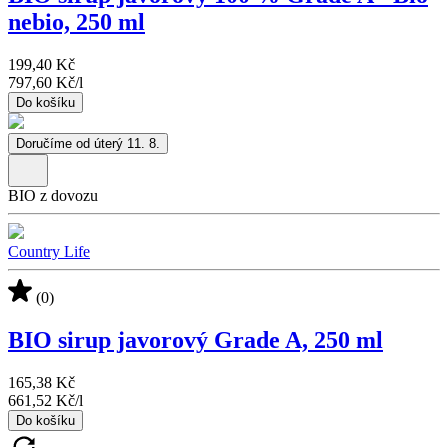
nebio, 250 ml
199,40 Kč
797,60 Kč
/
l
Do košíku
Doručíme od úterý 11. 8.
BIO z dovozu
Country Life
(0)
BIO sirup javorový Grade A, 250 ml
165,38 Kč
661,52 Kč
/
l
Do košíku