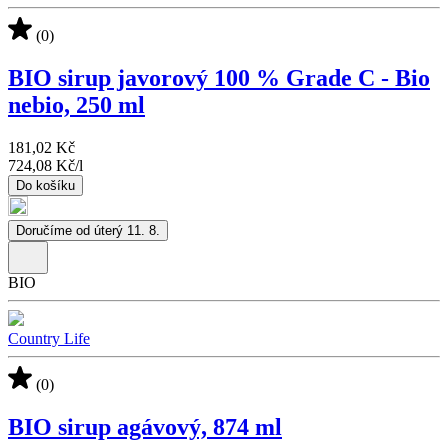
(0)
BIO sirup javorový 100 % Grade C - Bio
nebio, 250 ml
181,02 Kč
724,08 Kč
/
l
Do košíku
Doručíme od úterý 11. 8.
BIO
Country Life
(0)
BIO sirup agávový, 874 ml