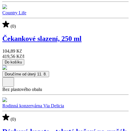
Country Life
(0)
Čekankové slazení, 250 ml
104,89 Kč
419,56 Kč
/
l
Do košíku
Doručíme od úterý 11. 8.
Bez plastového obalu
Rodinná konzervárna Via Delicia
(0)