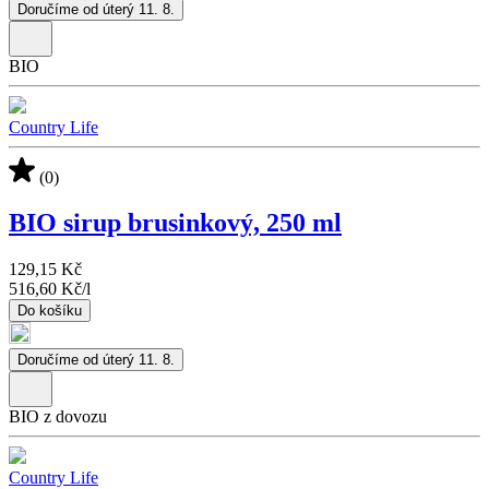
Doručíme od úterý 11. 8.
BIO
Country Life
(0)
BIO sirup brusinkový, 250 ml
129,15 Kč
516,60 Kč
/
l
Do košíku
Doručíme od úterý 11. 8.
BIO z dovozu
Country Life