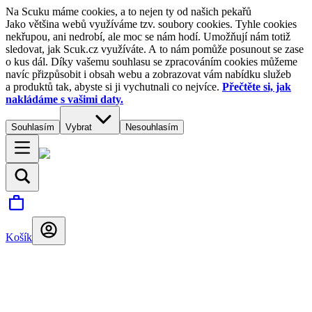
Na Scuku máme cookies, a to nejen ty od našich pekařů
Jako většina webů využíváme tzv. soubory cookies. Tyhle cookies
nekřupou, ani nedrobí, ale moc se nám hodí. Umožňují nám totiž
sledovat, jak Scuk.cz využíváte. A to nám pomůže posunout se zase
o kus dál. Díky vašemu souhlasu se zpracováním cookies můžeme
navíc přizpůsobit i obsah webu a zobrazovat vám nabídku služeb
a produktů tak, abyste si ji vychutnali co nejvíce.
Přečtěte si, jak
nakládáme s vašimi daty.
Souhlasím
Vybrat
Nesouhlasím
Košík