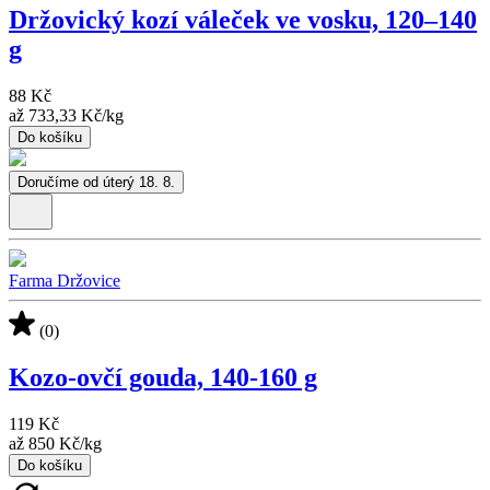
Držovický kozí váleček ve vosku, 120–⁠⁠⁠⁠⁠⁠140
g
88 Kč
až
733,33 Kč
/
kg
Do košíku
Doručíme od úterý 18. 8.
Farma Držovice
(0)
Kozo-ovčí gouda, 140-160 g
119 Kč
až
850 Kč
/
kg
Do košíku