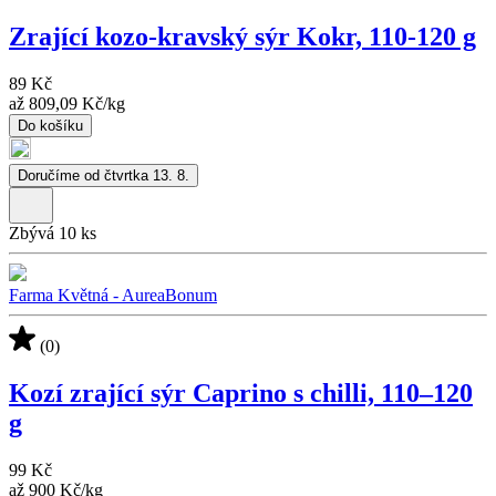
Zrající kozo-kravský sýr Kokr, 110-120 g
89 Kč
až
809,09 Kč
/
kg
Do košíku
Doručíme od čtvrtka 13. 8.
Zbývá 10 ks
Farma Květná - AureaBonum
(0)
Kozí zrající sýr Caprino s chilli, 110–120
g
99 Kč
až
900 Kč
/
kg