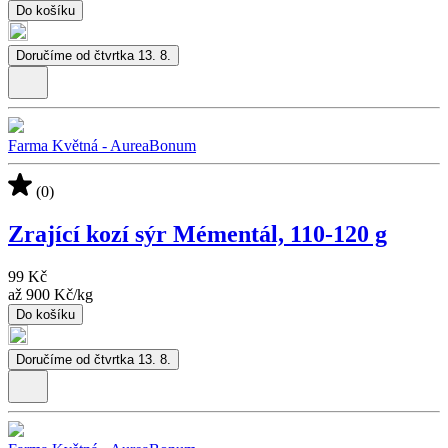
Do košíku
Doručíme od čtvrtka 13. 8.
Farma Květná - AureaBonum
(0)
Zrající kozí sýr Mémentál, 110-120 g
99 Kč
až
900 Kč
/
kg
Do košíku
Doručíme od čtvrtka 13. 8.