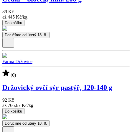
89 Kč
až
445 Kč
/
kg
Do košíku
Doručíme od úterý 18. 8.
Farma Držovice
(0)
Držovický ovčí sýr pastýř, 120-140 g
92 Kč
až
766,67 Kč
/
kg
Do košíku
Doručíme od úterý 18. 8.