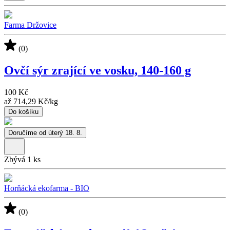
Farma Držovice
(0)
Ovčí sýr zrající ve vosku, 140-160 g
100 Kč
až
714,29 Kč
/
kg
Do košíku
Doručíme od úterý 18. 8.
Zbývá 1 ks
Horňácká ekofarma - BIO
(0)