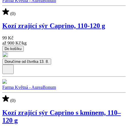
Farma Květná - AureaBonum
(0)
Kozí zrající sýr Caprino, 110-120 g
99 Kč
až
900 Kč
/
kg
Do košíku
Doručíme od čtvrtka 13. 8.
Farma Květná - AureaBonum
(0)
Kozí zrající sýr Caprino s kmínem, 110–
120 g