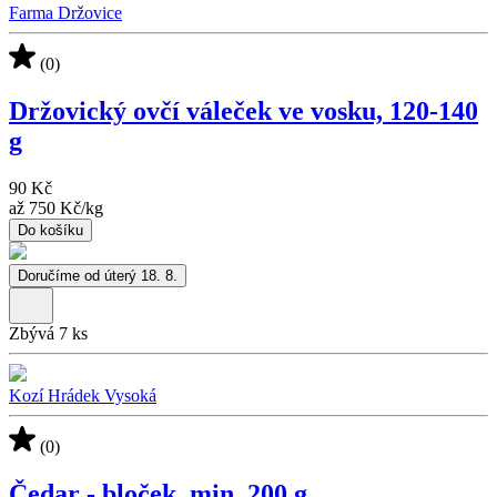
Farma Držovice
(0)
Držovický ovčí váleček ve vosku, 120-140
g
90 Kč
až
750 Kč
/
kg
Do košíku
Doručíme od úterý 18. 8.
Zbývá 7 ks
Kozí Hrádek Vysoká
(0)
Čedar - bloček, min. 200 g