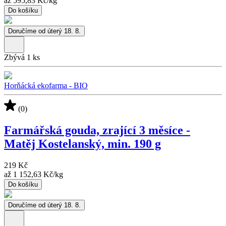
až
595,83 Kč
/
kg
Do košíku
Doručíme od úterý 18. 8.
Zbývá 1 ks
Horňácká ekofarma - BIO
(0)
Farmářská gouda, zrající 3 měsíce -
Matěj Kostelanský, min. 190 g
219 Kč
až
1 152,63 Kč
/
kg
Do košíku
Doručíme od úterý 18. 8.