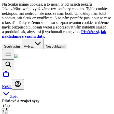
Na Scuku máme cookies, a to nejen ty od našich pekařů
Jako většina webů využíváme tzv. soubory cookies. Tyhle cookies
nekřupou, ani nedrobí, ale moc se nám hodí. Umožňují nám totiž
sledovat, jak Scuk.cz využíváte. A to nám pomůže posunout se zase
o kus dál. Díky vašemu souhlasu se zpracováním cookies můžeme
navíc přizpůsobit i obsah webu a zobrazovat vám nabídku služeb
a produktů tak, abyste si ji vychutnali co nejvíce.
Přečtěte si, jak
nakládáme s vašimi daty.
Souhlasím
Vybrat
Nesouhlasím
Košík
Zpět
Plísňové a zrající sýry
(
42
)