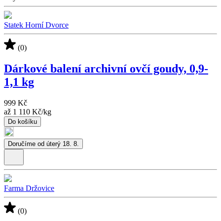
Statek Horní Dvorce
(0)
Dárkové balení archivní ovčí goudy, 0,9-
1,1 kg
999 Kč
až
1 110 Kč
/
kg
Do košíku
Doručíme od úterý 18. 8.
Farma Držovice
(0)