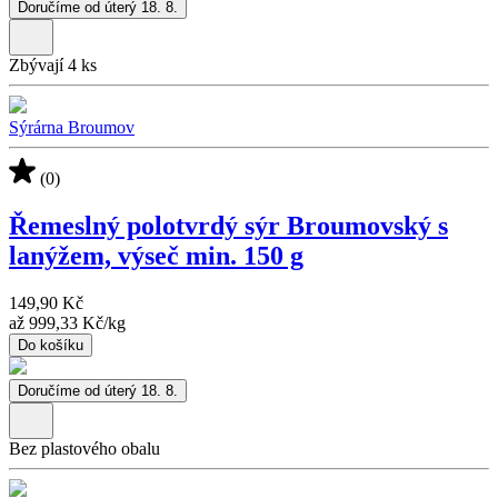
Doručíme od úterý 18. 8.
Zbývají 4 ks
Sýrárna Broumov
(0)
Řemeslný polotvrdý sýr Broumovský s
lanýžem, výseč min. 150 g
149,90 Kč
až
999,33 Kč
/
kg
Do košíku
Doručíme od úterý 18. 8.
Bez plastového obalu