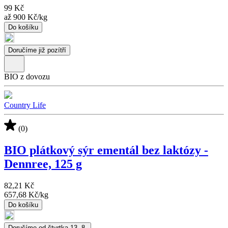
99 Kč
až
900 Kč
/
kg
Do košíku
Doručíme již pozítří
BIO z dovozu
Country Life
(0)
BIO plátkový sýr ementál bez laktózy -
Dennree, 125 g
82,21 Kč
657,68 Kč
/
kg
Do košíku
Doručíme od čtvrtka 13. 8.