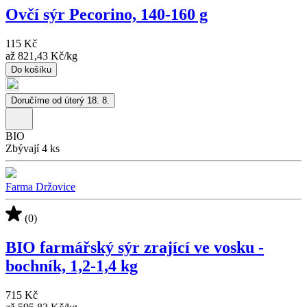
Ovčí sýr Pecorino, 140-160 g
115 Kč
až
821,43 Kč
/
kg
Do košíku
Doručíme od úterý 18. 8.
BIO
Zbývají 4 ks
Farma Držovice
(0)
BIO farmářský sýr zrající ve vosku -
bochník, 1,2-1,4 kg
715 Kč