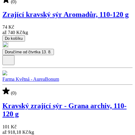
(0)
Zrající kravský sýr Aromadůr, 110-120 g
74 Kč
až
740 Kč
/
kg
Do košíku
Doručíme od čtvrtka 13. 8.
Farma Květná - AureaBonum
(0)
Kravský zrající sýr - Grana archiv, 110-
120 g
101 Kč
až
918,18 Kč
/
kg