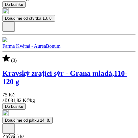
Do košíku
Doručíme od čtvrtka 13. 8.
Farma Květná - AureaBonum
(0)
Kravský zrající sýr - Grana mladá,110-
120 g
75 Kč
až
681,82 Kč
/
kg
Do košíku
Doručíme od pátku 14. 8.
Zbývá 5 ks