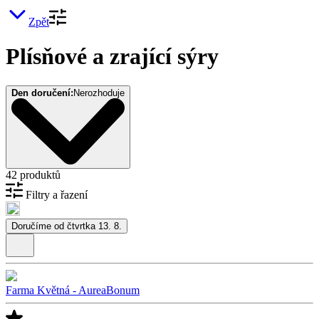
Zpět
Plísňové a zrající sýry
Den doručení:
Nerozhoduje
42 produktů
Filtry a řazení
Doručíme od čtvrtka 13. 8.
Farma Květná - AureaBonum