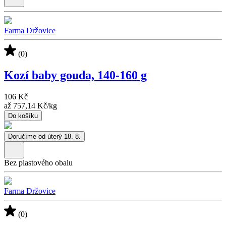
Farma Držovice
(0)
Kozí baby gouda, 140-160 g
106 Kč
až
757,14 Kč
/
kg
Do košíku
Doručíme od úterý 18. 8.
Bez plastového obalu
Farma Držovice
(0)