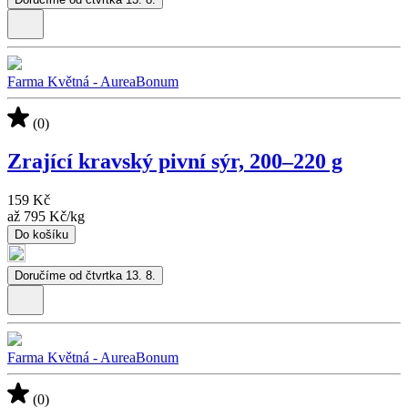
Farma Květná - AureaBonum
(0)
Zrající kravský pivní sýr, 200–220 g
159 Kč
až
795 Kč
/
kg
Do košíku
Doručíme od čtvrtka 13. 8.
Farma Květná - AureaBonum
(0)