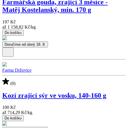
Farmářská gouda, zrající 3 měsíce -
Matěj Kostelanský, min. 170 g
197 Kč
až
1 158,82 Kč
/
kg
Do košíku
Doručíme od úterý 18. 8.
Farma Držovice
(0)
Kozí zrající sýr ve vosku, 140-160 g
100 Kč
až
714,29 Kč
/
kg
Do košíku