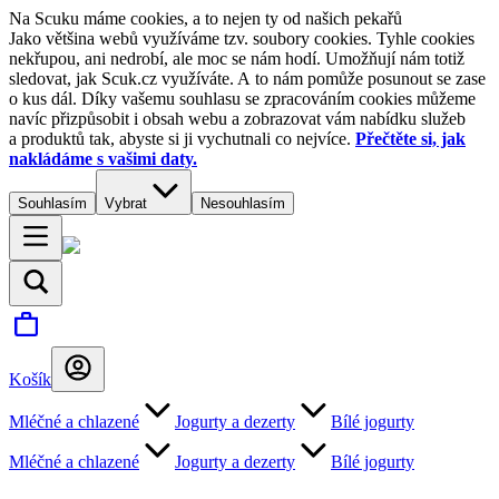
Na Scuku máme cookies, a to nejen ty od našich pekařů
Jako většina webů využíváme tzv. soubory cookies. Tyhle cookies
nekřupou, ani nedrobí, ale moc se nám hodí. Umožňují nám totiž
sledovat, jak Scuk.cz využíváte. A to nám pomůže posunout se zase
o kus dál. Díky vašemu souhlasu se zpracováním cookies můžeme
navíc přizpůsobit i obsah webu a zobrazovat vám nabídku služeb
a produktů tak, abyste si ji vychutnali co nejvíce.
Přečtěte si, jak
nakládáme s vašimi daty.
Souhlasím
Vybrat
Nesouhlasím
Košík
Mléčné a chlazené
Jogurty a dezerty
Bílé jogurty
Mléčné a chlazené
Jogurty a dezerty
Bílé jogurty