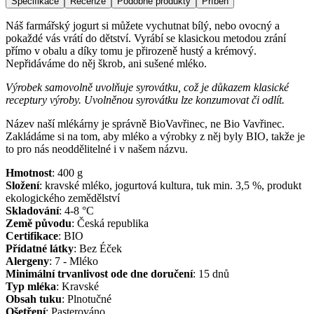
Specifikace
Recenze
Podobné produkty
Příběh
Náš farmářský jogurt si můžete vychutnat bílý, nebo ovocný a
pokaždé vás vrátí do dětství. Vyrábí se klasickou metodou zrání
přímo v obalu a díky tomu je přirozeně hustý a krémový.
Nepřidáváme do něj škrob, ani sušené mléko.
Výrobek samovolně uvolňuje syrovátku, což je důkazem klasické
receptury výroby. Uvolněnou syrovátku lze konzumovat či odlít.
Název naší mlékárny je správně BioVavřinec, ne Bio Vavřinec.
Zakládáme si na tom, aby mléko a výrobky z něj byly BIO, takže je
to pro nás neoddělitelné i v našem názvu.
Hmotnost
:
400
g
Složení
:
kravské mléko, jogurtová kultura, tuk min. 3,5 %, produkt
ekologického zemědělství
Skladování
:
4-8 °C
Země původu
:
Česká republika
Certifikace
:
BIO
Přídatné látky
:
Bez Éček
Alergeny
:
7 - Mléko
Minimální trvanlivost ode dne doručení
:
15 dnů
Typ mléka
:
Kravské
Obsah tuku
:
Plnotučné
Ošetření
:
Pasterováno