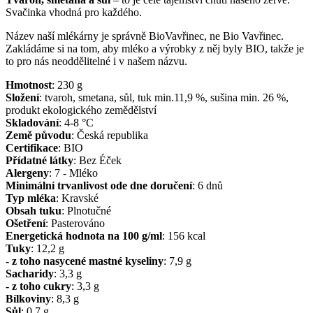
Svačinka vhodná pro každého.
Název naší mlékárny je správně BioVavřinec, ne Bio Vavřinec.
Zakládáme si na tom, aby mléko a výrobky z něj byly BIO, takže je
to pro nás neoddělitelné i v našem názvu.
Hmotnost
:
230
g
Složení
:
tvaroh, smetana, sůl, tuk min.11,9 %, sušina min. 26 %,
produkt ekologického zemědělství
Skladování
:
4-8 °C
Země původu
:
Česká republika
Certifikace
:
BIO
Přídatné látky
:
Bez Éček
Alergeny
:
7 - Mléko
Minimální trvanlivost ode dne doručení
:
6 dnů
Typ mléka
:
Kravské
Obsah tuku
:
Plnotučné
Ošetření
:
Pasterováno
Energetická hodnota na 100 g/ml
:
156
kcal
Tuky
:
12,2
g
- z toho nasycené mastné kyseliny
:
7,9
g
Sacharidy
:
3,3
g
- z toho cukry
:
3,3
g
Bílkoviny
:
8,3
g
Sůl
:
0,7
g