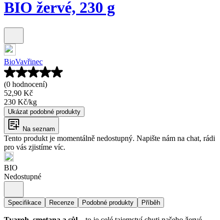
BIO žervé, 230 g
BioVavřinec
(0 hodnocení)
52,90 Kč
230 Kč
/
kg
Ukázat podobné produkty
Na seznam
Tento produkt je momentálně nedostupný. Napište nám na chat, rádi
pro vás zjistíme víc.
BIO
Nedostupné
Specifikace
Recenze
Podobné produkty
Příběh
Tvaroh, smetana a sůl
– to je celé tajemství chuti našeho žervé.