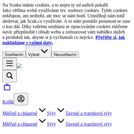
Na Scuku máme cookies, a to nejen ty od našich pekařů
Jako většina webů využíváme tzv. soubory cookies. Tyhle cookies
nekřupou, ani nedrobí, ale moc se nám hodí. Umožňují nám totiž
sledovat, jak Scuk.cz využíváte. A to nám pomůže posunout se zase
o kus dál. Díky vašemu souhlasu se zpracováním cookies můžeme
navíc přizpůsobit i obsah webu a zobrazovat vám nabídku služeb
a produktů tak, abyste si ji vychutnali co nejvíce.
Přečtěte si, jak
nakládáme s vašimi daty.
Souhlasím
Vybrat
Nesouhlasím
Košík
Mléčné a chlazené
Sýry
Tavené a tvarohové sýry
Mléčné a chlazené
Sýry
Tavené a tvarohové sýry