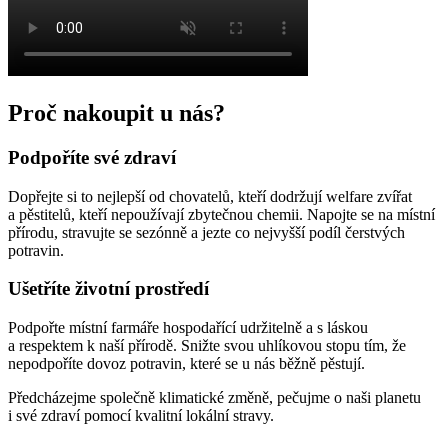
Proč nakoupit u nás?
Podpoříte své zdraví
Dopřejte si to nejlepší od chovatelů, kteří dodržují welfare zvířat
a pěstitelů, kteří nepoužívají zbytečnou chemii. Napojte se na místní
přírodu, stravujte se sezónně a jezte co nejvyšší podíl čerstvých
potravin.
Ušetříte životní prostředí
Podpořte místní farmáře hospodařící udržitelně a s láskou
a respektem k naší přírodě. Snižte svou uhlíkovou stopu tím, že
nepodpoříte dovoz potravin, které se u nás běžně pěstují.
Předcházejme společně klimatické změně, pečujme o naši planetu
i své zdraví pomocí kvalitní lokální stravy.