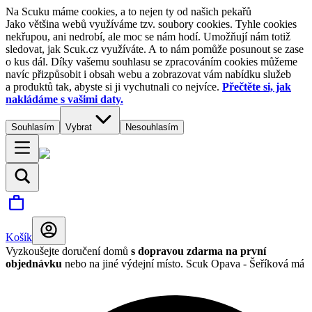
Na Scuku máme cookies, a to nejen ty od našich pekařů
Jako většina webů využíváme tzv. soubory cookies. Tyhle cookies
nekřupou, ani nedrobí, ale moc se nám hodí. Umožňují nám totiž
sledovat, jak Scuk.cz využíváte. A to nám pomůže posunout se zase
o kus dál. Díky vašemu souhlasu se zpracováním cookies můžeme
navíc přizpůsobit i obsah webu a zobrazovat vám nabídku služeb
a produktů tak, abyste si ji vychutnali co nejvíce.
Přečtěte si, jak
nakládáme s vašimi daty.
Souhlasím
Vybrat
Nesouhlasím
Košík
Vyzkoušejte doručení domů
s dopravou zdarma na první
objednávku
nebo na jiné výdejní místo.
Scuk Opava - Šeříková má