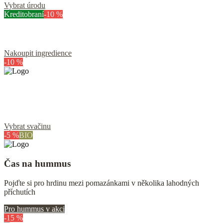
Vybrat úrodu
Kreditobraní
-10 %
Řecký salát s kimchi zálivkou
Nakoupit ingredience
-10 %
Kokosová energie na výšlap i kolo
Přibalte si kokosovou vodu a křupavé chipsy
Vybrat svačinu
-5 %
BIO
Čas na hummus
Pojďte si pro hrdinu mezi pomazánkami v několika lahodných
příchutích
Pro hummus v akci
-15 %