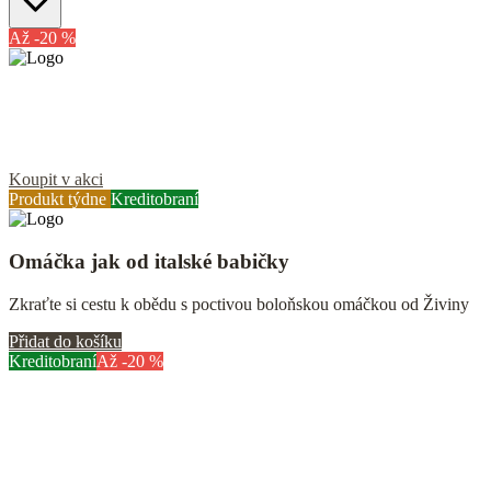
Až -20 %
Poctivé hotovky z BIO hovězího masa
Teplé jídlo je základ i na dovolené! Přibalte si oběd z JaMi
Koupit v akci
Produkt týdne
Kreditobraní
Omáčka jak od italské babičky
Zkraťte si cestu k obědu s poctivou boloňskou omáčkou od Živiny
Přidat do košíku
Kreditobraní
Až -20 %
Velká letní sklizeň je tady
Pojďte si pro lokální a sezónní zeleninu, která rozzáří každé vaše
jídlo