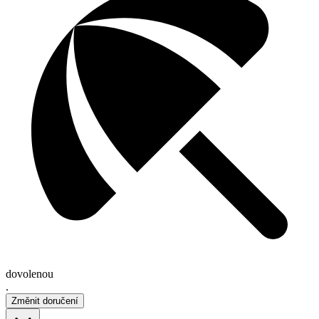
dovolenou
.
Změnit doručení