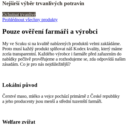
Nejširší výběr trvanlivých potravin
Ochutnat trvanlivé
Prohlédnout všechny produkty
Pouze ověření farmáři a výrobci
My ve Scuku si na kvalitě nabízených produktů velmi zakládáme.
Proto musí každý produkt splňovat náš Kodex kvality, který máme
zcela transparentní. Každého výrobce i farmáře před zařazením do
nabídky pečlivě prověřujeme a rozhodujeme se, zda odpovídá našim
zásadám. Co je pro nás nejdůležitější?
Lokální původ
Čerstvé maso, mléko a vejce pochází primárně z České republiky
a jeho producenty jsou menší a střední tuzemští farmáři.
Welfare zvířat