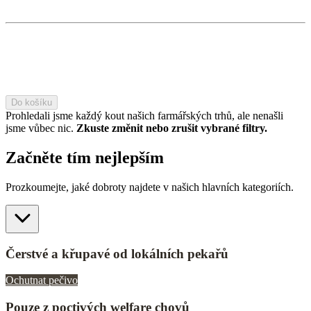
Do košíku
Prohledali jsme každý kout našich farmářských trhů, ale nenašli
jsme vůbec nic.
Zkuste změnit nebo zrušit vybrané filtry.
Začněte tím nejlepším
Prozkoumejte, jaké dobroty najdete v našich hlavních kategoriích.
Čerstvé a křupavé od lokálních pekařů
Ochutnat pečivo
Pouze z poctivých welfare chovů