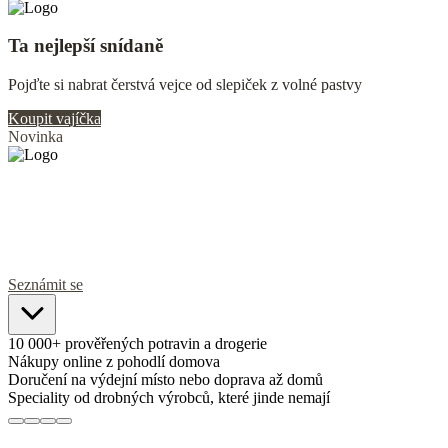
Ta nejlepší snídaně
Pojďte si nabrat čerstvá vejce od slepiček z volné pastvy
Koupit vajíčka
Novinka
Mlsat může každý!
Novinka na Scuku: Veganské a bezlepkové kaše i sušenky od
KEKSE
Seznámit se
10 000+ prověřených potravin a drogerie
Nákupy online z pohodlí domova
Doručení na výdejní místo nebo doprava až domů
Speciality od drobných výrobců, které jinde nemají