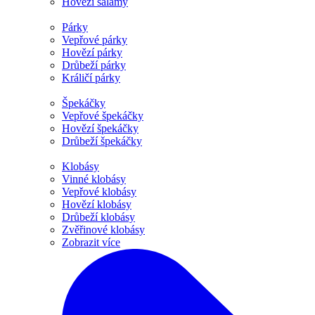
Hovězí salámy
Párky
Vepřové párky
Hovězí párky
Drůbeží párky
Králičí párky
Špekáčky
Vepřové špekáčky
Hovězí špekáčky
Drůbeží špekáčky
Klobásy
Vinné klobásy
Vepřové klobásy
Hovězí klobásy
Drůbeží klobásy
Zvěřinové klobásy
Zobrazit více