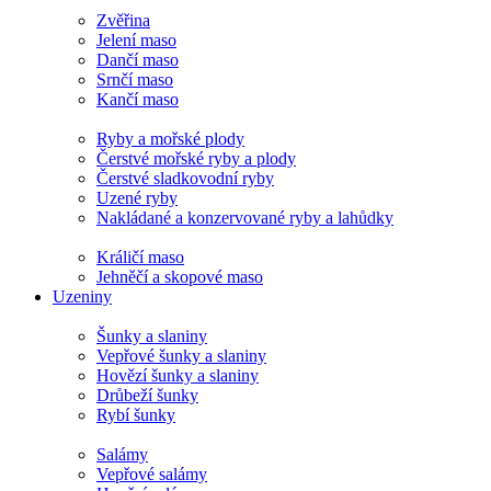
Zvěřina
Jelení maso
Dančí maso
Srnčí maso
Kančí maso
Ryby a mořské plody
Čerstvé mořské ryby a plody
Čerstvé sladkovodní ryby
Uzené ryby
Nakládané a konzervované ryby a lahůdky
Králičí maso
Jehněčí a skopové maso
Uzeniny
Šunky a slaniny
Vepřové šunky a slaniny
Hovězí šunky a slaniny
Drůbeží šunky
Rybí šunky
Salámy
Vepřové salámy