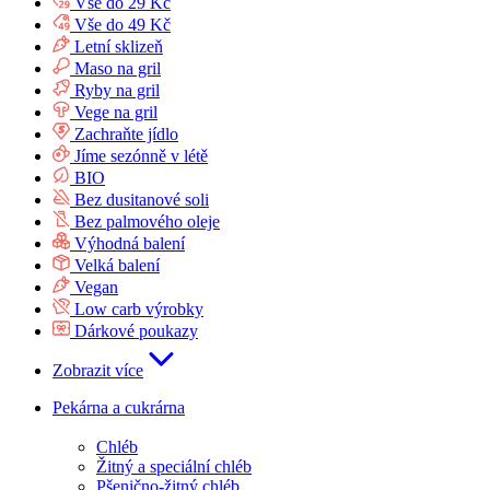
Vše do 29 Kč
Vše do 49 Kč
Letní sklizeň
Maso na gril
Ryby na gril
Vege na gril
Zachraňte jídlo
Jíme sezónně v létě
BIO
Bez dusitanové soli
Bez palmového oleje
Výhodná balení
Velká balení
Vegan
Low carb výrobky
Dárkové poukazy
Zobrazit více
Pekárna a cukrárna
Chléb
Žitný a speciální chléb
Pšenično-žitný chléb