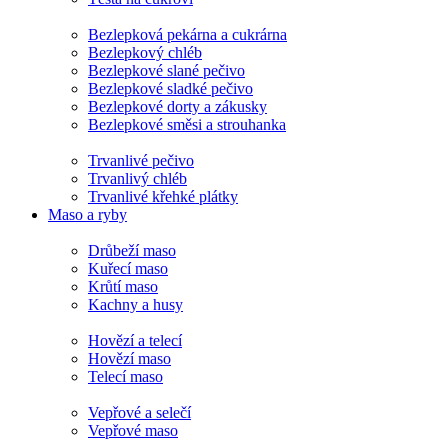
Bezlepková pekárna a cukrárna
Bezlepkový chléb
Bezlepkové slané pečivo
Bezlepkové sladké pečivo
Bezlepkové dorty a zákusky
Bezlepkové směsi a strouhanka
Trvanlivé pečivo
Trvanlivý chléb
Trvanlivé křehké plátky
Maso a ryby
Drůbeží maso
Kuřecí maso
Krůtí maso
Kachny a husy
Hovězí a telecí
Hovězí maso
Telecí maso
Vepřové a selečí
Vepřové maso