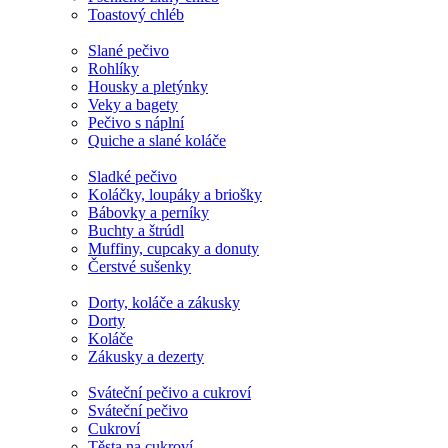
Toastový chléb
Slané pečivo
Rohlíky
Housky a pletýnky
Veky a bagety
Pečivo s náplní
Quiche a slané koláče
Sladké pečivo
Koláčky, loupáky a briošky
Bábovky a perníky
Buchty a štrúdl
Muffiny, cupcaky a donuty
Čerstvé sušenky
Dorty, koláče a zákusky
Dorty
Koláče
Zákusky a dezerty
Sváteční pečivo a cukroví
Sváteční pečivo
Cukroví
Těsta na cukroví