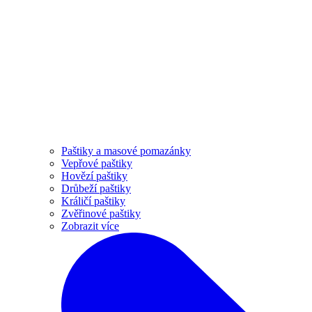
Paštiky a masové pomazánky
Vepřové paštiky
Hovězí paštiky
Drůbeží paštiky
Králičí paštiky
Zvěřinové paštiky
Zobrazit více