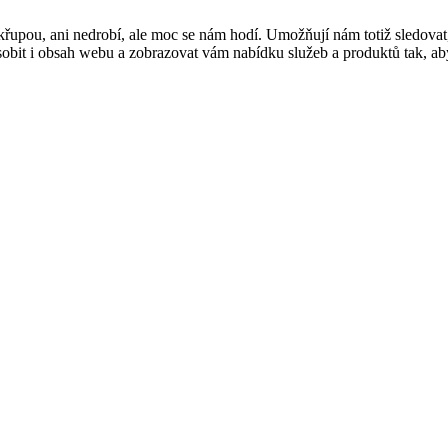
řupou, ani nedrobí, ale moc se nám hodí. Umožňují nám totiž sledovat
t i obsah webu a zobrazovat vám nabídku služeb a produktů tak, abyst