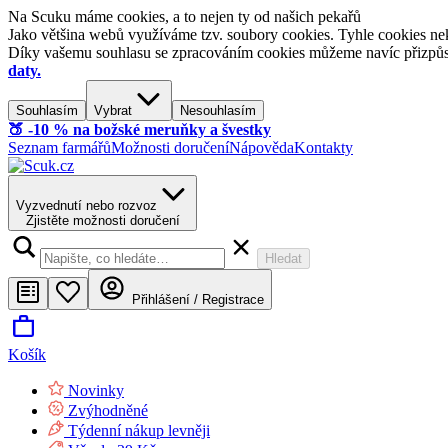
Na Scuku máme cookies, a to nejen ty od našich pekařů
Jako většina webů využíváme tzv. soubory cookies. Tyhle cookies nek
Díky vašemu souhlasu se zpracováním cookies můžeme navíc přizpůsobi
daty.
Souhlasím
Vybrat
Nesouhlasím
🍑​ -10 % na božské meruňky a švestky
Seznam farmářů
Možnosti doručení
Nápověda
Kontakty
Vyzvednutí nebo rozvoz
Zjistěte možnosti doručení
Hledat
Přihlášení / Registrace
Košík
Novinky
Zvýhodněné
Týdenní nákup levněji