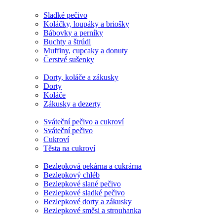
Sladké pečivo
Koláčky, loupáky a briošky
Bábovky a perníky
Buchty a štrúdl
Muffiny, cupcaky a donuty
Čerstvé sušenky
Dorty, koláče a zákusky
Dorty
Koláče
Zákusky a dezerty
Sváteční pečivo a cukroví
Sváteční pečivo
Cukroví
Těsta na cukroví
Bezlepková pekárna a cukrárna
Bezlepkový chléb
Bezlepkové slané pečivo
Bezlepkové sladké pečivo
Bezlepkové dorty a zákusky
Bezlepkové směsi a strouhanka