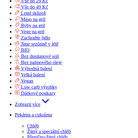
Vše do 29 Kč
Vše do 49 Kč
Letní sklizeň
Maso na gril
Ryby na gril
Vege na gril
Zachraňte jídlo
Jíme sezónně v létě
BIO
Bez dusitanové soli
Bez palmového oleje
Výhodná balení
Velká balení
Vegan
Low carb výrobky
Dárkové poukazy
Zobrazit více
Pekárna a cukrárna
Chléb
Žitný a speciální chléb
Pšenično-žitný chléb