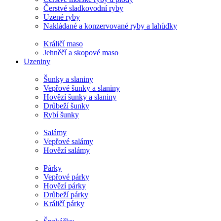
Čerstvé sladkovodní ryby
Uzené ryby
Nakládané a konzervované ryby a lahůdky
Králičí maso
Jehněčí a skopové maso
Uzeniny
Šunky a slaniny
Vepřové šunky a slaniny
Hovězí šunky a slaniny
Drůbeží šunky
Rybí šunky
Salámy
Vepřové salámy
Hovězí salámy
Párky
Vepřové párky
Hovězí párky
Drůbeží párky
Králičí párky