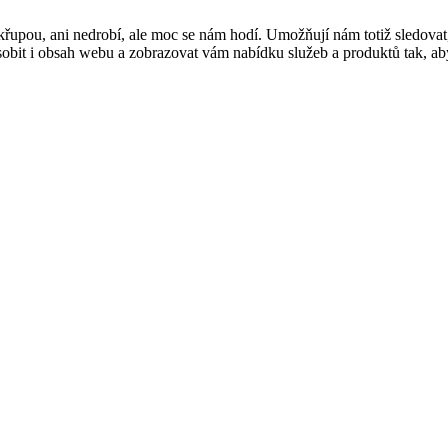
řupou, ani nedrobí, ale moc se nám hodí. Umožňují nám totiž sledovat
t i obsah webu a zobrazovat vám nabídku služeb a produktů tak, abyst