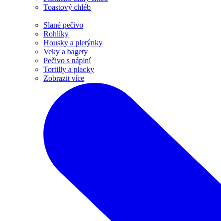
Toastový chléb
Slané pečivo
Rohlíky
Housky a pletýnky
Veky a bagety
Pečivo s náplní
Tortilly a placky
Zobrazit více