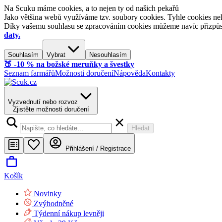
Na Scuku máme cookies, a to nejen ty od našich pekařů
Jako většina webů využíváme tzv. soubory cookies. Tyhle cookies nek
Díky vašemu souhlasu se zpracováním cookies můžeme navíc přizpůsobi
daty.
Souhlasím
Vybrat
Nesouhlasím
🍑​ -10 % na božské meruňky a švestky
Seznam farmářů
Možnosti doručení
Nápověda
Kontakty
Vyzvednutí nebo rozvoz
Zjistěte možnosti doručení
Hledat
Přihlášení / Registrace
Košík
Novinky
Zvýhodněné
Týdenní nákup levněji