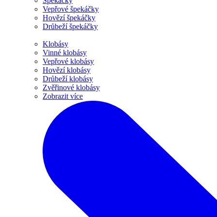
Špekáčky
Vepřové špekáčky
Hovězí špekáčky
Drůbeží špekáčky
Klobásy
Vinné klobásy
Vepřové klobásy
Hovězí klobásy
Drůbeží klobásy
Zvěřinové klobásy
Zobrazit více