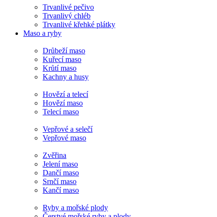
Trvanlivé pečivo
Trvanlivý chléb
Trvanlivé křehké plátky
Maso a ryby
Drůbeží maso
Kuřecí maso
Krůtí maso
Kachny a husy
Hovězí a telecí
Hovězí maso
Telecí maso
Vepřové a selečí
Vepřové maso
Zvěřina
Jelení maso
Dančí maso
Srnčí maso
Kančí maso
Ryby a mořské plody
Čerstvé mořské ryby a plody