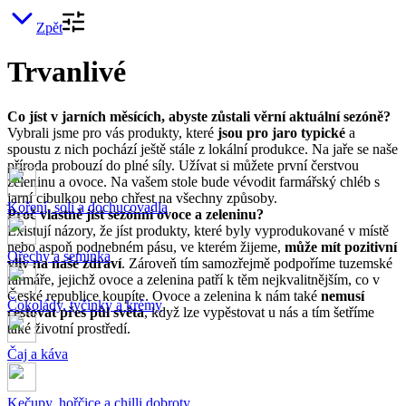
Zpět
Trvanlivé
Co jíst v jarních měsících, abyste zůstali věrní aktuální sezóně?
Vybrali jsme pro vás produkty, které
jsou pro jaro typické
a
spoustu z nich pochází ještě stále z lokální produkce. Na jaře se naše
příroda probouzí do plné síly. Užívat si můžete první čerstvou
zeleninu a ovoce. Na vašem stole bude vévodit farmářský chléb s
jarní cibulkou nebo chřest na všechny způsoby.
Koření, soli a dochucovadla
Proč vlastně jíst sezónní ovoce a zeleninu?
Existují názory, že jíst produkty, které byly vyprodukované v místě
nebo aspoň podnebném pásu, ve kterém žijeme,
může mít pozitivní
Ořechy a semínka
vliv na naše zdraví
. Zároveň tím samozřejmě podpoříme tuzemské
farmáře, jejichž ovoce a zelenina patří k těm nejkvalitnějším, co v
České republice koupíte. Ovoce a zelenina k nám také
nemusí
Čokolády, tyčinky a krémy
cestovat přes půl světa
, když lze vypěstovat u nás a tím šetříme
také životní prostředí.
Čaj a káva
Kečupy, hořčice a chilli dobroty