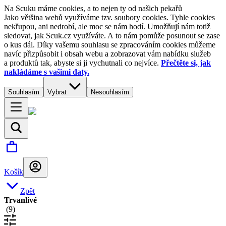
Na Scuku máme cookies, a to nejen ty od našich pekařů
Jako většina webů využíváme tzv. soubory cookies. Tyhle cookies
nekřupou, ani nedrobí, ale moc se nám hodí. Umožňují nám totiž
sledovat, jak Scuk.cz využíváte. A to nám pomůže posunout se zase
o kus dál. Díky vašemu souhlasu se zpracováním cookies můžeme
navíc přizpůsobit i obsah webu a zobrazovat vám nabídku služeb
a produktů tak, abyste si ji vychutnali co nejvíce.
Přečtěte si, jak
nakládáme s vašimi daty.
Souhlasím
Vybrat
Nesouhlasím
Košík
Zpět
Trvanlivé
(
9
)