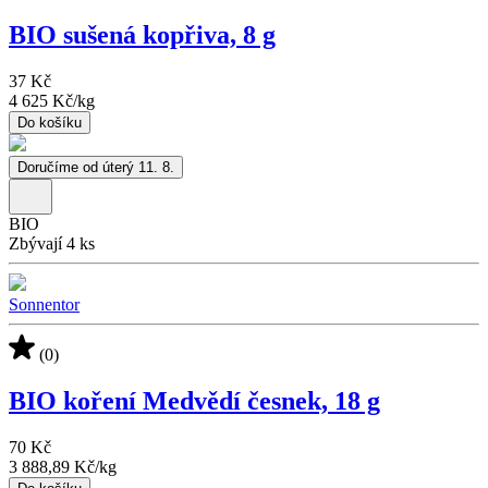
BIO sušená kopřiva, 8 g
37 Kč
4 625 Kč
/
kg
Do košíku
Doručíme od úterý 11. 8.
BIO
Zbývají 4 ks
Sonnentor
(0)
BIO koření Medvědí česnek, 18 g
70 Kč
3 888,89 Kč
/
kg