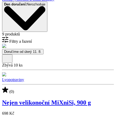
Den doručení:
Nerozhoduje
9 produktů
Filtry a řazení
Doručíme od úterý 11. 8.
Zbývá 10 ks
Lyopotraviny
(0)
Nejen velikonoční MiXniSi, 900 g
698 Kč