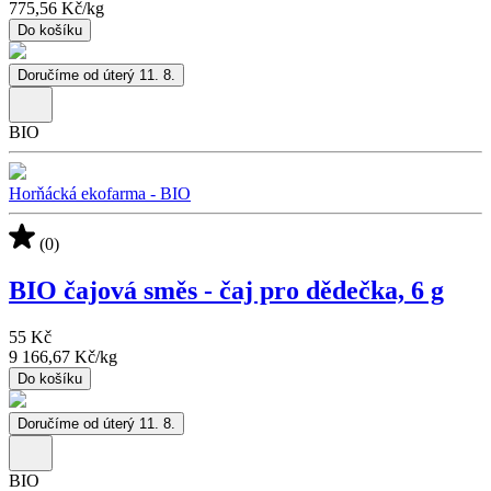
775,56 Kč
/
kg
Do košíku
Doručíme od úterý 11. 8.
BIO
Horňácká ekofarma - BIO
(0)
BIO čajová směs - čaj pro dědečka, 6 g
55 Kč
9 166,67 Kč
/
kg
Do košíku
Doručíme od úterý 11. 8.
BIO