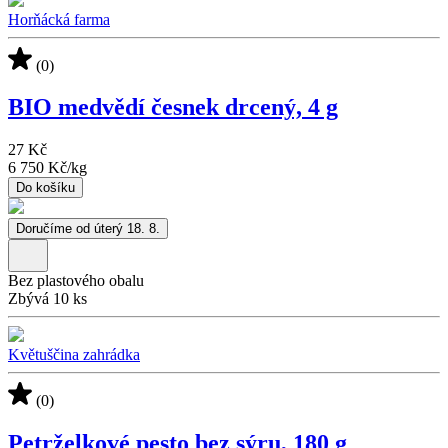
Horňácká farma
(0)
BIO medvědí česnek drcený, 4 g
27 Kč
6 750 Kč
/
kg
Do košíku
Doručíme od úterý 18. 8.
Bez plastového obalu
Zbývá 10 ks
Květuščina zahrádka
(0)
Petrželkové pesto bez sýru, 180 g