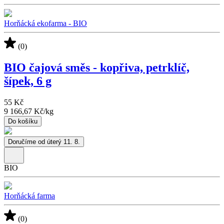
Horňácká ekofarma - BIO
(0)
BIO čajová směs - kopřiva, petrklíč,
šípek, 6 g
55 Kč
9 166,67 Kč
/
kg
Do košíku
Doručíme od úterý 11. 8.
BIO
Horňácká farma
(0)