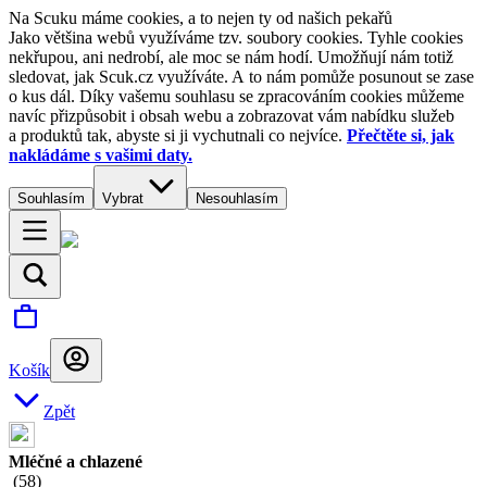
Na Scuku máme cookies, a to nejen ty od našich pekařů
Jako většina webů využíváme tzv. soubory cookies. Tyhle cookies
nekřupou, ani nedrobí, ale moc se nám hodí. Umožňují nám totiž
sledovat, jak Scuk.cz využíváte. A to nám pomůže posunout se zase
o kus dál. Díky vašemu souhlasu se zpracováním cookies můžeme
navíc přizpůsobit i obsah webu a zobrazovat vám nabídku služeb
a produktů tak, abyste si ji vychutnali co nejvíce.
Přečtěte si, jak
nakládáme s vašimi daty.
Souhlasím
Vybrat
Nesouhlasím
Košík
Zpět
Mléčné a chlazené
(
58
)