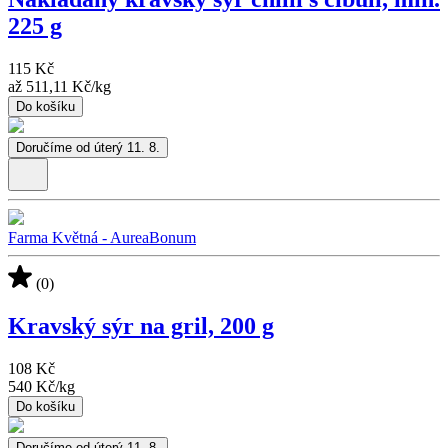
225 g
115 Kč
až
511,11 Kč
/
kg
Do košíku
Doručíme od úterý 11. 8.
Farma Květná - AureaBonum
(0)
Kravský sýr na gril, 200 g
108 Kč
540 Kč
/
kg
Do košíku
Doručíme od úterý 11. 8.