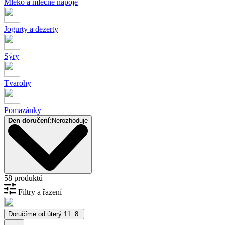
Mléko a mléčné nápoje
Jogurty a dezerty
Sýry
Tvarohy
Pomazánky
Den doručení:
Nerozhoduje
58 produktů
Filtry a řazení
Doručíme od úterý 11. 8.