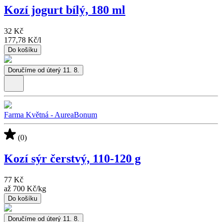
Kozí jogurt bílý, 180 ml
32 Kč
177,78 Kč
/
l
Do košíku
Doručíme od úterý 11. 8.
Farma Květná - AureaBonum
(0)
Kozí sýr čerstvý, 110-120 g
77 Kč
až
700 Kč
/
kg
Do košíku
Doručíme od úterý 11. 8.