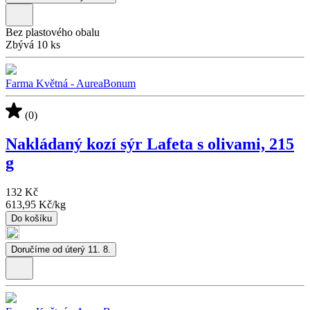
Bez plastového obalu
Zbývá 10 ks
Farma Květná - AureaBonum
(0)
Nakládaný kozí sýr Lafeta s olivami, 215
g
132 Kč
613,95 Kč
/
kg
Do košíku
Doručíme od úterý 11. 8.