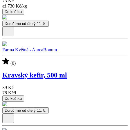
73 Kč
až
730 Kč
/
kg
Do košíku
Doručíme od úterý 11. 8.
Farma Květná - AureaBonum
(0)
Kravský kefír, 500 ml
39 Kč
78 Kč
/
l
Do košíku
Doručíme od úterý 11. 8.