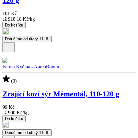
120 g
101 Kč
až
918,18 Kč
/
kg
Do košíku
Doručíme od úterý 11. 8.
Farma Květná - AureaBonum
(0)
Zrající kozí sýr Mémentál, 110-120 g
99 Kč
až
900 Kč
/
kg
Do košíku
Doručíme od úterý 11. 8.