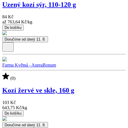
Uzený kozí sýr, 110-120 g
84 Kč
až
763,64 Kč
/
kg
Do košíku
Doručíme od úterý 11. 8.
Farma Květná - AureaBonum
(0)
Kozí žervé ve skle, 160 g
103 Kč
643,75 Kč
/
kg
Do košíku
Doručíme od úterý 11. 8.