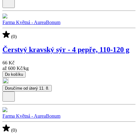
Farma Květná - AureaBonum
(0)
Čerstvý kravský sýr - 4 pepře, 110-120 g
66 Kč
až
600 Kč
/
kg
Do košíku
Doručíme od úterý 11. 8.
Farma Květná - AureaBonum
(0)