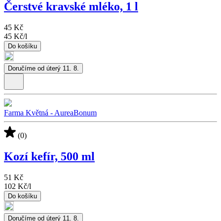
Čerstvé kravské mléko, 1 l
45 Kč
45 Kč
/
l
Do košíku
Doručíme od úterý 11. 8.
Farma Květná - AureaBonum
(0)
Kozí kefír, 500 ml
51 Kč
102 Kč
/
l
Do košíku
Doručíme od úterý 11. 8.