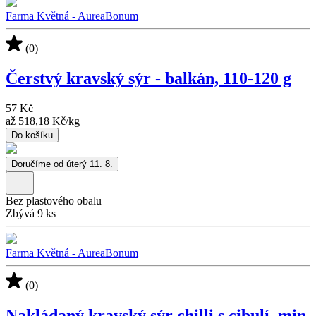
Farma Květná - AureaBonum
(0)
Čerstvý kravský sýr - balkán, 110-120 g
57 Kč
až
518,18 Kč
/
kg
Do košíku
Doručíme od úterý 11. 8.
Bez plastového obalu
Zbývá 9 ks
Farma Květná - AureaBonum
(0)
Nakládaný kravský sýr chilli s cibulí, min.