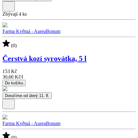
Zbývají 4 ks
Farma Květná - AureaBonum
(0)
Čerstvá kozí syrovátka, 5 l
153 Kč
30,60 Kč
/
l
Do košíku
Doručíme od úterý 11. 8.
Farma Květná - AureaBonum
(0)