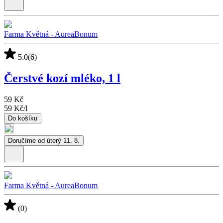
Farma Květná - AureaBonum
5.0
(6)
Čerstvé kozí mléko, 1 l
59 Kč
59 Kč
/
l
Do košíku
Doručíme od úterý 11. 8.
Farma Květná - AureaBonum
(0)