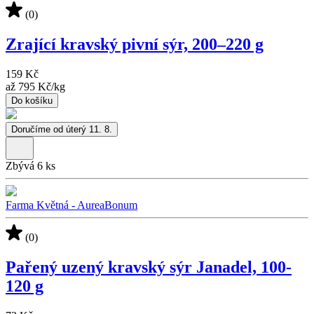
(0)
Zrající kravský pivní sýr, 200–220 g
159 Kč
až
795 Kč
/
kg
Do košíku
Doručíme od úterý 11. 8.
Zbývá 6 ks
Farma Květná - AureaBonum
(0)
Pařený uzený kravský sýr Janadel, 100-
120 g