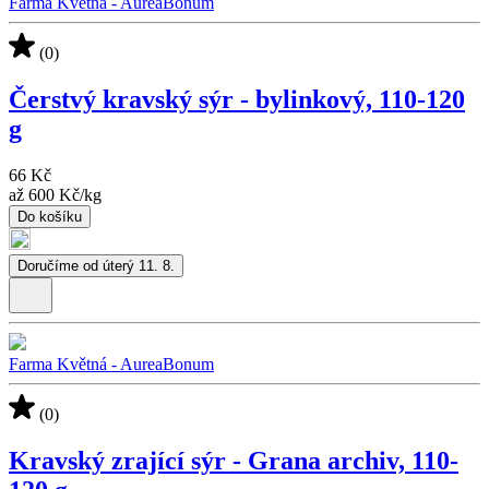
Farma Květná - AureaBonum
(0)
Čerstvý kravský sýr - bylinkový, 110-120
g
66 Kč
až
600 Kč
/
kg
Do košíku
Doručíme od úterý 11. 8.
Farma Květná - AureaBonum
(0)
Kravský zrající sýr - Grana archiv, 110-