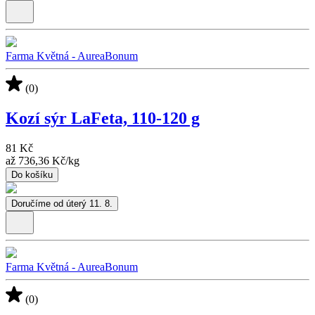
Farma Květná - AureaBonum
(0)
Kozí sýr LaFeta, 110-120 g
81 Kč
až
736,36 Kč
/
kg
Do košíku
Doručíme od úterý 11. 8.
Farma Květná - AureaBonum
(0)