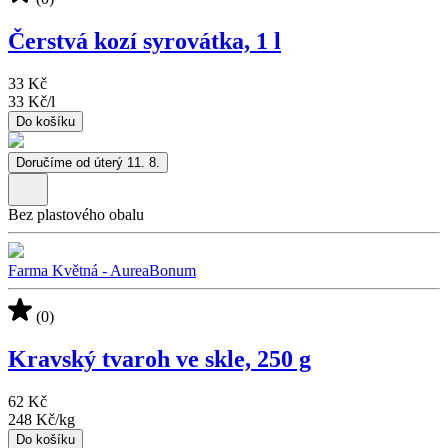
Čerstvá kozí syrovátka, 1 l
33 Kč
33 Kč
/
l
Do košíku
Doručíme od úterý 11. 8.
Bez plastového obalu
Farma Květná - AureaBonum
(0)
Kravský tvaroh ve skle, 250 g
62 Kč
248 Kč
/
kg
Do košíku