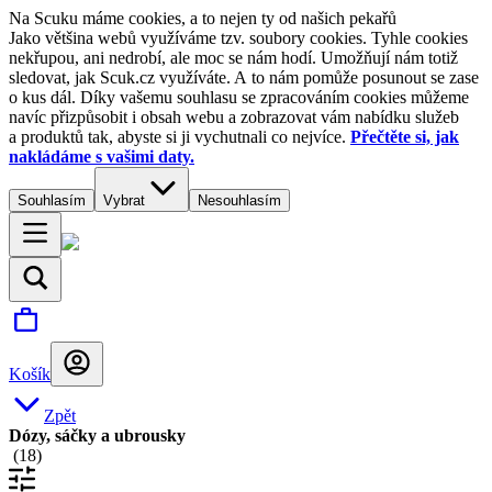
Na Scuku máme cookies, a to nejen ty od našich pekařů
Jako většina webů využíváme tzv. soubory cookies. Tyhle cookies
nekřupou, ani nedrobí, ale moc se nám hodí. Umožňují nám totiž
sledovat, jak Scuk.cz využíváte. A to nám pomůže posunout se zase
o kus dál. Díky vašemu souhlasu se zpracováním cookies můžeme
navíc přizpůsobit i obsah webu a zobrazovat vám nabídku služeb
a produktů tak, abyste si ji vychutnali co nejvíce.
Přečtěte si, jak
nakládáme s vašimi daty.
Souhlasím
Vybrat
Nesouhlasím
Košík
Zpět
Dózy, sáčky a ubrousky
(
18
)