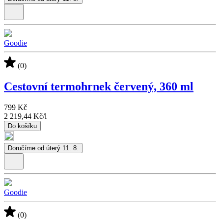
Goodie
(0)
Cestovní termohrnek červený, 360 ml
799 Kč
2 219,44 Kč
/
l
Do košíku
Doručíme od úterý 11. 8.
Goodie
(0)