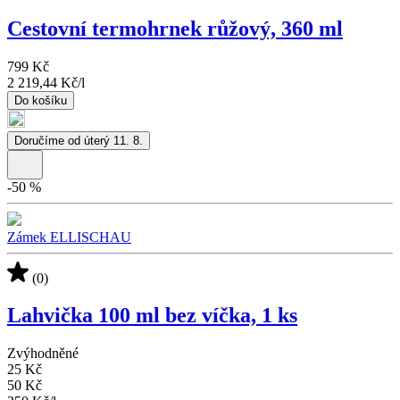
Cestovní termohrnek růžový, 360 ml
799 Kč
2 219,44 Kč
/
l
Do košíku
Doručíme od úterý 11. 8.
-
50
%
Zámek ELLISCHAU
(0)
Lahvička 100 ml bez víčka, 1 ks
Zvýhodněné
25 Kč
50 Kč