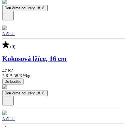
Doručíme od úterý 18. 8.
NATU
(0)
Kokosová lžíce, 16 cm
47 Kč
3 615,38 Kč
/
kg
Do košíku
Doručíme od úterý 18. 8.
NATU