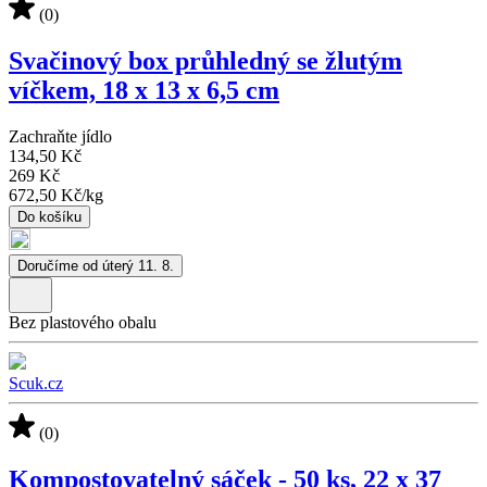
(0)
Svačinový box průhledný se žlutým
víčkem, 18 x 13 x 6,5 cm
Zachraňte jídlo
134,50 Kč
269 Kč
672,50 Kč
/
kg
Do košíku
Doručíme od úterý 11. 8.
Bez plastového obalu
Scuk.cz
(0)
Kompostovatelný sáček - 50 ks, 22 x 37