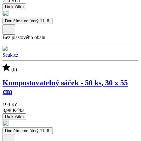
250 Kč
/
l
Do košíku
Doručíme od úterý 11. 8.
Bez plastového obalu
Scuk.cz
(0)
Kompostovatelný sáček - 50 ks, 30 x 55
cm
199 Kč
3,98 Kč
/
ks
Do košíku
Doručíme od úterý 11. 8.