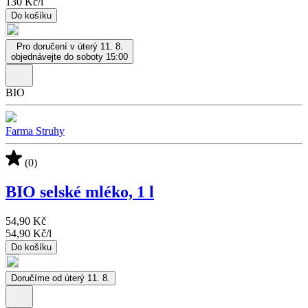
130 Kč
/
l
Do košíku
Pro doručení v úterý 11. 8.
objednávejte do soboty 15:00
BIO
Farma Struhy
(0)
BIO selské mléko, 1 l
54,90 Kč
54,90 Kč
/
l
Do košíku
Doručíme od úterý 11. 8.