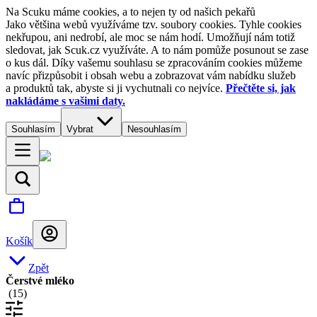
Na Scuku máme cookies, a to nejen ty od našich pekařů
Jako většina webů využíváme tzv. soubory cookies. Tyhle cookies
nekřupou, ani nedrobí, ale moc se nám hodí. Umožňují nám totiž
sledovat, jak Scuk.cz využíváte. A to nám pomůže posunout se zase
o kus dál. Díky vašemu souhlasu se zpracováním cookies můžeme
navíc přizpůsobit i obsah webu a zobrazovat vám nabídku služeb
a produktů tak, abyste si ji vychutnali co nejvíce.
Přečtěte si, jak
nakládáme s vašimi daty.
Souhlasím
Vybrat
Nesouhlasím
Košík
Zpět
Čerstvé mléko
(
15
)