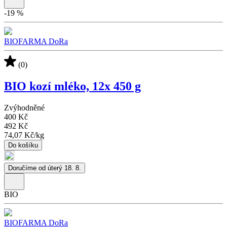
-
19
%
BIOFARMA DoRa
(0)
BIO kozí mléko, 12x 450 g
Zvýhodněné
400 Kč
492 Kč
74,07 Kč
/
kg
Do košíku
Doručíme od úterý 18. 8.
BIO
BIOFARMA DoRa