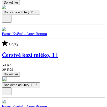
Do košíku
Doručíme od úterý 11. 8.
Farma Květná - AureaBonum
5.0
(6)
Čerstvé kozí mléko, 1 l
59 Kč
59 Kč
/
l
Do košíku
Doručíme od úterý 11. 8.
Farma Květná - AureaBonum