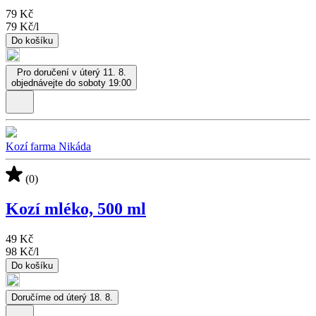
79 Kč
79 Kč
/
l
Do košíku
Pro doručení v úterý 11. 8.
objednávejte do soboty 19:00
Kozí farma Nikáda
(0)
Kozí mléko, 500 ml
49 Kč
98 Kč
/
l
Do košíku
Doručíme od úterý 18. 8.