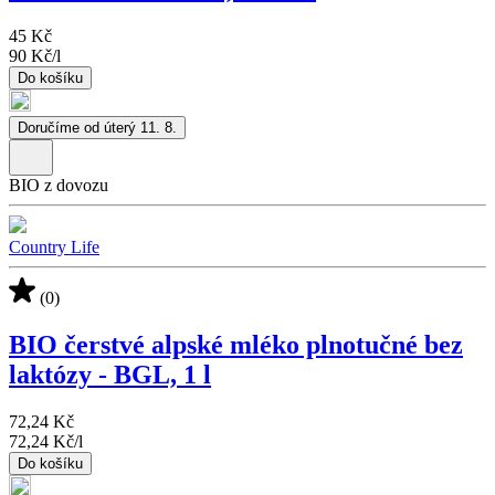
45 Kč
90 Kč
/
l
Do košíku
Doručíme od úterý 11. 8.
BIO z dovozu
Country Life
(0)
BIO čerstvé alpské mléko plnotučné bez
laktózy - BGL, 1 l
72,24 Kč
72,24 Kč
/
l
Do košíku