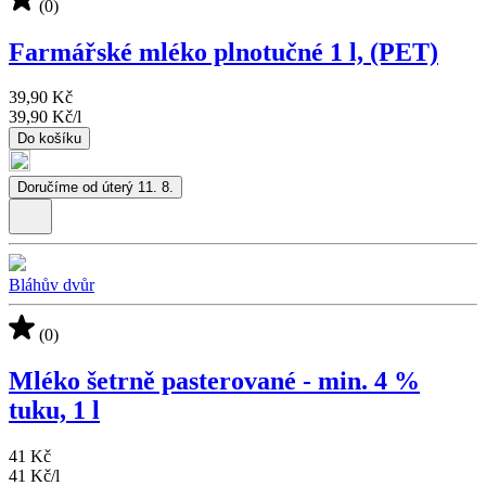
(0)
Farmářské mléko plnotučné 1 l, (PET)
39,90 Kč
39,90 Kč
/
l
Do košíku
Doručíme od úterý 11. 8.
Bláhův dvůr
(0)
Mléko šetrně pasterované - min. 4 %
tuku, 1 l
41 Kč
41 Kč
/
l