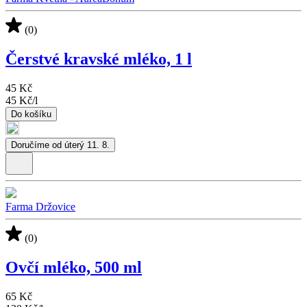
(0)
Čerstvé kravské mléko, 1 l
45 Kč
45 Kč
/
l
Do košíku
Doručíme od úterý 11. 8.
Farma Držovice
(0)
Ovčí mléko, 500 ml
65 Kč