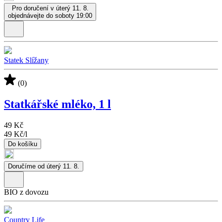
Pro doručení v úterý 11. 8.
objednávejte do soboty 19:00
Statek Slížany
(0)
Statkářské mléko, 1 l
49 Kč
49 Kč
/
l
Do košíku
Doručíme od úterý 11. 8.
BIO z dovozu
Country Life