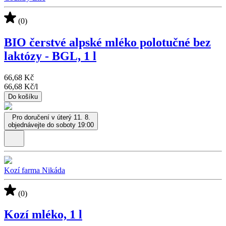
(0)
BIO čerstvé alpské mléko polotučné bez
laktózy - BGL, 1 l
66,68 Kč
66,68 Kč
/
l
Do košíku
Pro doručení v úterý 11. 8.
objednávejte do soboty 19:00
Kozí farma Nikáda
(0)
Kozí mléko, 1 l