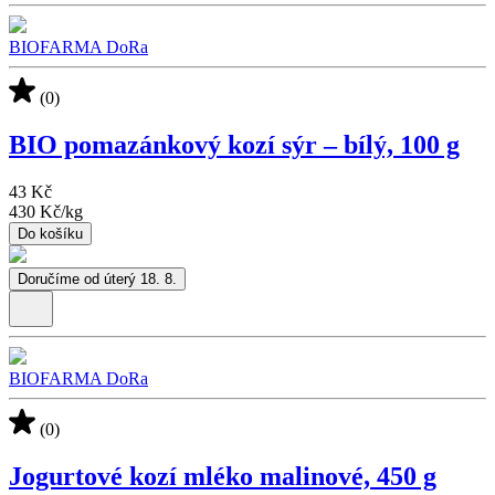
BIOFARMA DoRa
(0)
BIO pomazánkový kozí sýr – bílý, 100 g
43 Kč
430 Kč
/
kg
Do košíku
Doručíme od úterý 18. 8.
BIOFARMA DoRa
(0)
Jogurtové kozí mléko malinové, 450 g