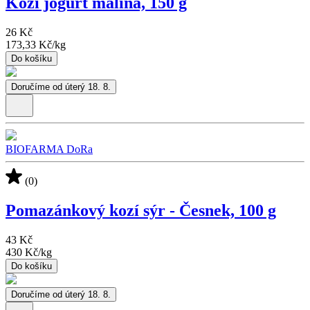
Kozí jogurt malina, 150 g
26 Kč
173,33 Kč
/
kg
Do košíku
Doručíme od úterý 18. 8.
BIOFARMA DoRa
(0)
Pomazánkový kozí sýr - Česnek, 100 g
43 Kč
430 Kč
/
kg
Do košíku
Doručíme od úterý 18. 8.