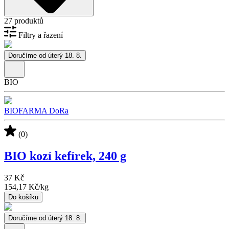
27 produktů
Filtry a řazení
Doručíme od úterý 18. 8.
BIO
BIOFARMA DoRa
(0)
BIO kozí kefírek, 240 g
37 Kč
154,17 Kč
/
kg
Do košíku
Doručíme od úterý 18. 8.