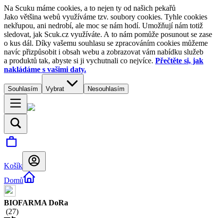
Na Scuku máme cookies, a to nejen ty od našich pekařů
Jako většina webů využíváme tzv. soubory cookies. Tyhle cookies
nekřupou, ani nedrobí, ale moc se nám hodí. Umožňují nám totiž
sledovat, jak Scuk.cz využíváte. A to nám pomůže posunout se zase
o kus dál. Díky vašemu souhlasu se zpracováním cookies můžeme
navíc přizpůsobit i obsah webu a zobrazovat vám nabídku služeb
a produktů tak, abyste si ji vychutnali co nejvíce.
Přečtěte si, jak
nakládáme s vašimi daty.
Souhlasím
Vybrat
Nesouhlasím
Košík
Domů
BIOFARMA DoRa
(
27
)