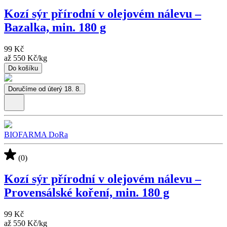
Kozí sýr přírodní v olejovém nálevu –
Bazalka, min. 180 g
99 Kč
až
550 Kč
/
kg
Do košíku
Doručíme od úterý 18. 8.
BIOFARMA DoRa
(0)
Kozí sýr přírodní v olejovém nálevu –
Provensálské koření, min. 180 g
99 Kč
až
550 Kč
/
kg