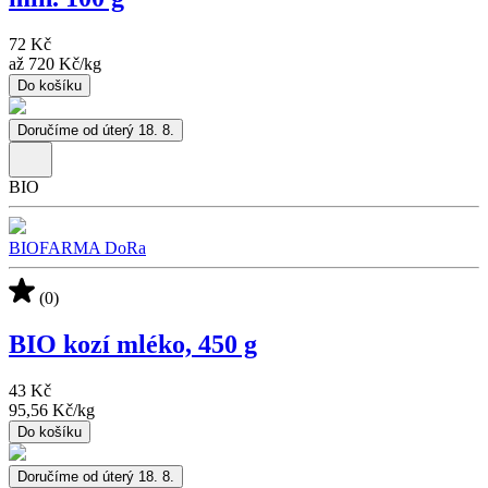
72 Kč
až
720 Kč
/
kg
Do košíku
Doručíme od úterý 18. 8.
BIO
BIOFARMA DoRa
(0)
BIO kozí mléko, 450 g
43 Kč
95,56 Kč
/
kg
Do košíku
Doručíme od úterý 18. 8.