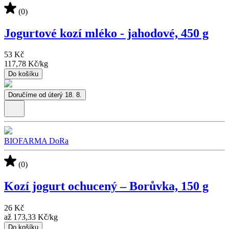
(0)
Jogurtové kozí mléko - jahodové, 450 g
53 Kč
117,78 Kč
/
kg
Do košíku
Doručíme od úterý 18. 8.
BIOFARMA DoRa
(0)
Kozí jogurt ochucený – Borůvka, 150 g
26 Kč
až
173,33 Kč
/
kg
Do košíku