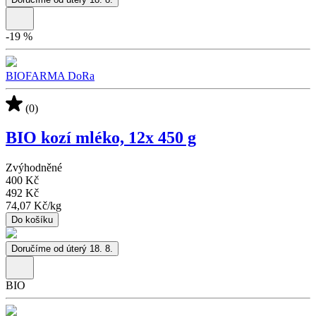
-
19
%
BIOFARMA DoRa
(0)
BIO kozí mléko, 12x 450 g
Zvýhodněné
400 Kč
492 Kč
74,07 Kč
/
kg
Do košíku
Doručíme od úterý 18. 8.
BIO