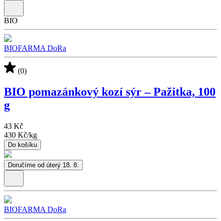
BIO
BIOFARMA DoRa
(0)
BIO pomazánkový kozí sýr – Pažitka, 100
g
43 Kč
430 Kč
/
kg
Do košíku
Doručíme od úterý 18. 8.
BIOFARMA DoRa