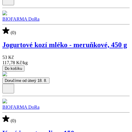
BIOFARMA DoRa
(0)
Jogurtové kozí mléko - meruňkové, 450 g
53 Kč
117,78 Kč
/
kg
Do košíku
Doručíme od úterý 18. 8.
BIOFARMA DoRa
(0)