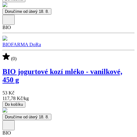
Doručíme od úterý 18. 8.
BIO
BIOFARMA DoRa
(0)
BIO jogurtové kozí mléko - vanilkové,
450 g
53 Kč
117,78 Kč
/
kg
Do košíku
Doručíme od úterý 18. 8.
BIO