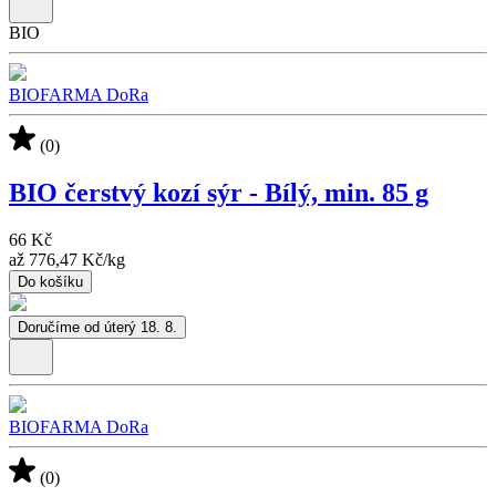
BIO
BIOFARMA DoRa
(0)
BIO čerstvý kozí sýr - Bílý, min. 85 g
66 Kč
až
776,47 Kč
/
kg
Do košíku
Doručíme od úterý 18. 8.
BIOFARMA DoRa
(0)