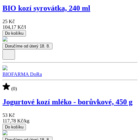
BIO kozí syrovátka, 240 ml
25 Kč
104,17 Kč
/
l
Do košíku
Doručíme od úterý 18. 8.
BIOFARMA DoRa
(0)
Jogurtové kozí mléko - borůvkové, 450 g
53 Kč
117,78 Kč
/
kg
Do košíku
Doručíme od úterý 18. 8.