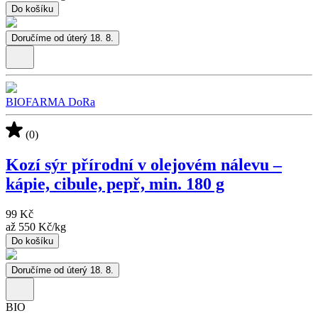
Do košíku
Doručíme od úterý 18. 8.
BIOFARMA DoRa
(0)
Kozí sýr přírodní v olejovém nálevu –
kápie, cibule, pepř, min. 180 g
99 Kč
až
550 Kč
/
kg
Do košíku
Doručíme od úterý 18. 8.
BIO