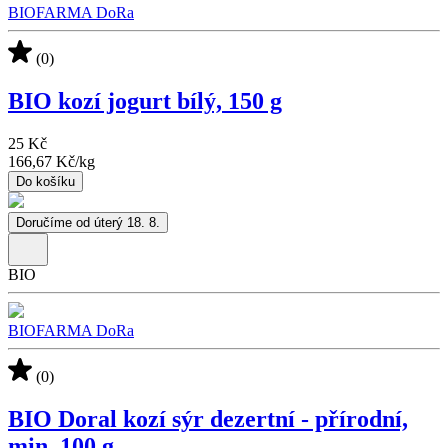
BIOFARMA DoRa
(0)
BIO kozí jogurt bílý, 150 g
25 Kč
166,67 Kč
/
kg
Do košíku
Doručíme od úterý 18. 8.
BIO
BIOFARMA DoRa
(0)
BIO Doral kozí sýr dezertní - přírodní,
min. 100 g